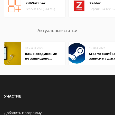
KillWatcher
Zabbix
Версия: 1.52 (0.44 МБ)
Версия: 3.4.12 (16.
Актуальные статьи
03 июня 2022
19 мая 2022
Ваше соединение
Steam: ошибка
не защищено
записи на дис
firefox: как
исправить
УЧАСТИЕ
Добавить программу