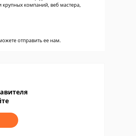
 крупных компаний, веб мастера,
 можете
отправить ее нам
.
тавителя
йте