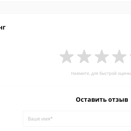
нг
Нажмите, для быстрой оценк
Оставить отзыв
Ваше имя*