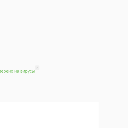
?
верено на вирусы