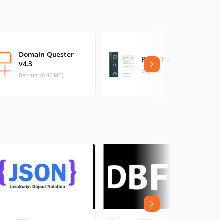
Domain Quester
Rank Tracker
v4.3
Версия: 8.27.7 (261.36 МБ)
Версия: (0.42 МБ)