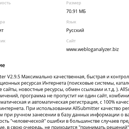
мость
Размер
70.91 МБ
ура
Язык
ит
Русский
чик
Сайт
www.webloganalyzer.biz
ие
tter V2.9.5 Максимально качественная, быстрая и контр
ионных ресурсах Интернета (поисковые системы, катало
 сайты, новостные ресурсы, обмен ссылками и.т.д. ). AllS
ничений, программа не пропустит ни один сайт, комбин
матическая и автоматическая регистрация, с 100% кач
 интернета. При использовании AllSubmitter качество ре
м при ручном занесении в базу данных информации о ва
сть "человеческой" ошибки в большинстве случаев пре
е, в свою очередь, не приходится "принимать решений" 