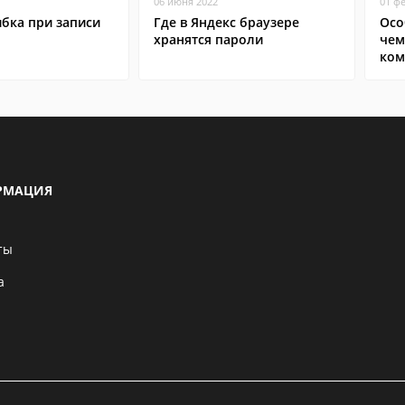
06 июня 2022
01 ф
бка при записи
Где в Яндекс браузере
Осо
хранятся пароли
чем
ком
РМАЦИЯ
ты
а