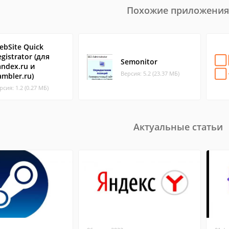
Похожие приложения
ebSite Quick
gistrator (для
Semonitor
andex.ru и
Версия: 5.2 (23.37 МБ)
ambler.ru)
рсия: 1.2 (0.27 МБ)
Актуальные статьи