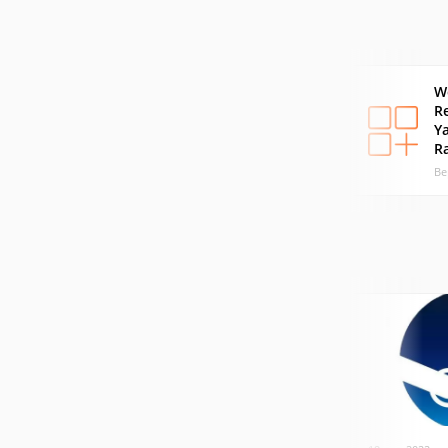
W
Re
Y
R
Ве