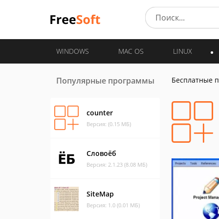
WINDOWS
MAC OS
LINUX
Популярные программы
Бесплатные 
counter
Версия: (0.15 МБ)
Словоёб
Версия: 2.1.23 (8.08 МБ)
SiteMap
Версия: 1.0 (0.01 МБ)