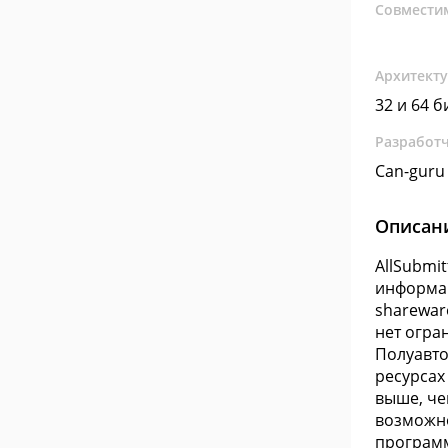
Совмести
Архитект
32 и 64 б
Разработ
Can-guru
Описан
AllSubmi
информац
shareware
нет огра
Полуавто
ресурсах
выше, че
возможно
программ