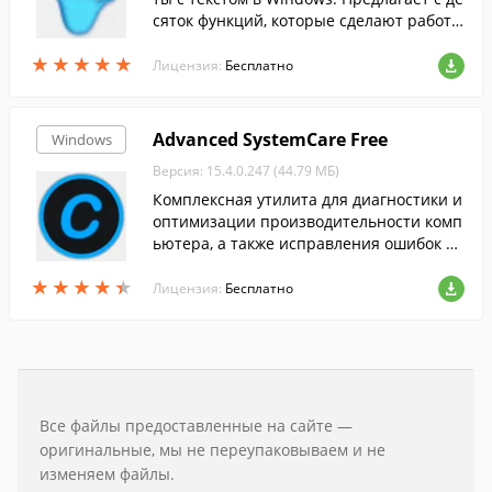
сяток функций, которые сделают работу
с текстом более продуктивной.
★
★
★
★
★
★
★
★
★
★
Лицензия:
Бесплатно
Advanced SystemCare Free
Windows
Версия: 15.4.0.247 (44.79 МБ)
Комплексная утилита для диагностики и
оптимизации производительности комп
ьютера, а также исправления ошибок си
стемы....
★
★
★
★
★
★
★
★
★
★
Лицензия:
Бесплатно
Все файлы предоставленные на сайте —
оригинальные, мы не переупаковываем и не
изменяем файлы.