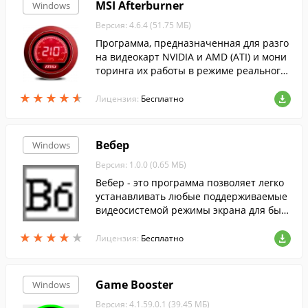
MSI Afterburner
Windows
Версия: 4.6.4 (51.75 МБ)
Программа, предназначенная для разго
на видеокарт NVIDIA и AMD (ATI) и мони
торинга их работы в режиме реального
времени....
★
★
★
★
★
★
★
★
★
★
Лицензия:
Бесплатно
Вебер
Windows
Версия: 1.0.0 (0.65 МБ)
Вебер - это программа позволяет легко
устанавливать любые поддерживаемые
видеосистемой режимы экрана для быст
рого просмотра web-страницы при разн
★
★
★
★
★
★
★
★
★
★
ых разрешениях.
Лицензия:
Бесплатно
Game Booster
Windows
Версия: 4.1.59.0.1 (39.45 МБ)