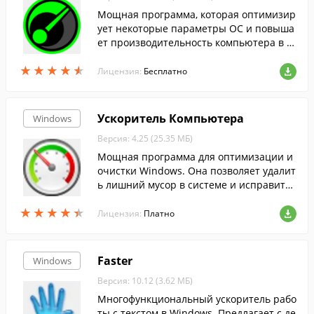
Мощная программа, которая оптимизир
ует некоторые параметры ОС и повыша
ет производительность компьютера в и
грах.
★
★
★
★
★
★
★
★
★
★
Лицензия:
Бесплатно
Ускоритель Компьютера
Windows
Версия: 4.25 (25.35 МБ)
Мощная программа для оптимизации и
очистки Windows. Она позволяет удалит
ь лишний мусор в системе и исправить
ошибки реестра буквально за 1 клик.
★
★
★
★
★
★
★
★
★
★
Лицензия:
Платно
Faster
Windows
Версия: 10.12 (3.62 МБ)
Многофункциональный ускоритель рабо
ты с текстом в Windows. Предлагает с де