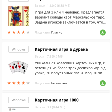
Версия: 1.1.0.0 (6.38 МБ)
Игра для 3 или 4 человек. Предлагается
вариант колоды карт Марсельское таро.
Задача игроков заключается в том, чтоб
ы не брать взятки с червами и дамой пи
★
★
★
★
★
★
★
★
★
★
к. Исключение составляют две ситуа...
Лицензия:
Платно
Карточная игра в дурака
Windows
Версия: 7.2 (6.5 МБ)
Уникальная коллекция карточных игр, с
остоящая из более трех десятков игр в д
урака, 30 популярных пасьянсов, 20 хит
овых карточных игр, пяти гаданий на ка
★
★
★
★
★
★
★
★
★
★
ртах игр....
Лицензия:
Бесплатно
Карточная игра 1000
Windows
Версия: 3.1 (0.44 МБ)