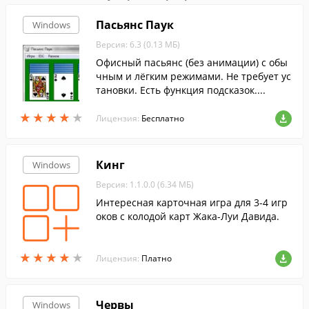
Пасьянс Паук
Windows
Версия: 6.3 (0.13 МБ)
Офисный пасьянс (без анимации) с обы
чным и лёгким режимами. Не требует ус
тановки. Есть функция подсказок....
★
★
★
★
★
★
★
★
★
★
Лицензия:
Бесплатно
Кинг
Windows
Версия: 1.1.0.0 (6.34 МБ)
Интересная карточная игра для 3-4 игр
оков с колодой карт Жака-Луи Давида.
★
★
★
★
★
★
★
★
★
★
Лицензия:
Платно
Червы
Windows