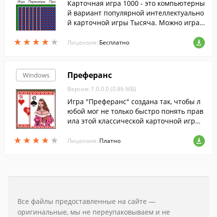
Карточная игра 1000 - это компьютерны
й вариант популярной интеллектуально
й карточной игры Тысяча. Можно играт
ь втроём или вчетвером с компьютером
★
★
★
★
★
★
★
★
★
★
в качестве соперника....
Лицензия:
Бесплатно
Преферанс
Windows
Версия: 1.0.0.0 (0.86 МБ)
Игра "Преферанс" создана так, чтобы л
юбой мог не только быстро понять прав
ила этой классической карточной игры,
но и найти себе достойного соперник
★
★
★
★
★
★
★
★
★
★
а....
Лицензия:
Платно
Все файлы предоставленные на сайте —
оригинальные, мы не переупаковываем и не