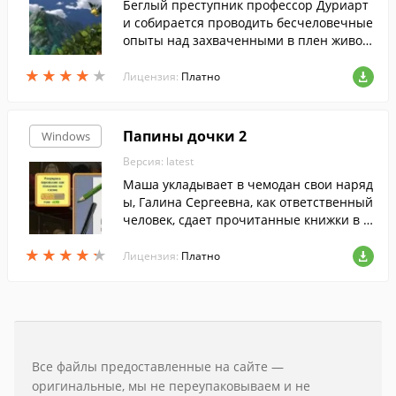
меты, решите головоломки и наведите п
Беглый преступник профессор Дуриарт
орядок в доме!
и собирается проводить бесчеловечные
опыты над захваченными в плен живот
ными. Помогите Супер Корове останови
★
★
★
★
★
★
★
★
★
★
ть злодея и уничтожить всех его подруч
Лицензия:
Платно
ных.
Папины дочки 2
Windows
Версия: latest
Маша укладывает в чемодан свои наряд
ы, Галина Сергеевна, как ответственный
человек, сдает прочитанные книжки в б
иблиотеку.
★
★
★
★
★
★
★
★
★
★
Лицензия:
Платно
Все файлы предоставленные на сайте —
оригинальные, мы не переупаковываем и не