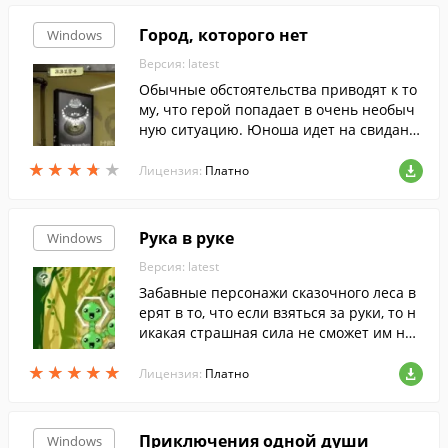
Город, которого нет
Windows
Версия: latest
Обычные обстоятельства приводят к то
му, что герой попадает в очень необыч
ную ситуацию. Юноша идет на свидани
е с обворожительной девушкой, а в итог
★
★
★
★
★
★
★
★
★
★
е оказывается... в подвале старого дома.
Лицензия:
Платно
Рука в руке
Windows
Версия: latest
Забавные персонажи сказочного леса в
ерят в то, что если взяться за руки, то н
икакая страшная сила не сможет им нав
редить.
★
★
★
★
★
★
★
★
★
★
Лицензия:
Платно
Приключения одной души
Windows