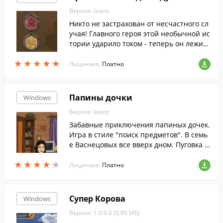
Версия: latest
Никто не застрахован от несчастного сл
учая! Главного героя этой необычной ис
тории ударило током - теперь он лежит
в реанимации, а его душа путешествует
★
★
★
★
★
★
★
★
★
★
из одного тела в другое.
Лицензия:
Платно
Папины дочки
Windows
Версия: latest
Забавные приключения папиных дочек.
Игра в стиле "поиск предметов". В семь
е Васнецовых все вверх дном. Пуговка о
паздывает в детский сад, но не может р
★
★
★
★
★
★
★
★
★
★
азбудить уставшего папу. Галина Сергее
Лицензия:
Платно
вна хочет позаниматься с Полежайкины
м физикой, но ей мешает Маша, решив
шая опробовать новую диету. Чтобы раз
Супер Корова
Windows
обраться в этом хаосе, потребуется ваш
Версия: 1.0.0.0 (0.86 МБ)
а дружеская помощь. Найдите все пред