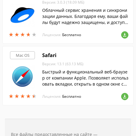
Версия: 3.0.3 (18.09 МБ)
Облачный сервис хранения и синхрони
зации данных. Благодаря ему, ваши фай
лы будут надежно защищены, и доступн
ы вам с любого компьютера или мобиль
★
★
★
★
★
★
★
★
★
★
ного устройства.
Лицензия:
Бесплатно
Safari
Mac OS
Версия: 13.1 (63.13 МБ)
Быстрый и функциональный веб-браузе
р от компании Apple. Позволяет использ
овать вкладки, открыть в одном окне ср
азу несколько веб-страниц, блокировать
★
★
★
★
★
★
★
★
★
★
всплывающие окна, искать текст на стр
Лицензия:
Бесплатно
анице.
Все файлы предоставленные на сайте —