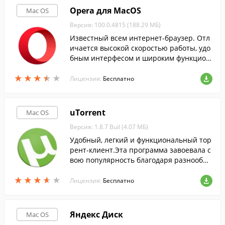
Opera для MacOS
Mac OS
Версия: 100.0.4815 (188.29 МБ)
Известный всем интернет-браузер. Отл
ичается высокой скоростью работы, удо
бным интерфесом и широким функцион
алом.
★
★
★
★
★
★
★
★
★
★
Лицензия:
Бесплатно
uTorrent
Mac OS
Версия: 1.8.7 Buil (4.07 МБ)
Удобный, легкий и функциональный тор
рент-клиент.Эта программа завоевала с
вою популярность благодаря разнообра
зию функций и надежной роботе.
★
★
★
★
★
★
★
★
★
★
Лицензия:
Бесплатно
Яндекс Диск
Mac OS