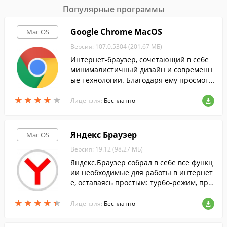
Популярные программы
Google Chrome MacOS
Mac OS
Версия: 107.0.5304 (201.67 МБ)
Интернет-браузер, сочетающий в себе
минималистичный дизайн и современн
ые технологии. Благодаря ему просмотр
веб-страниц станет быстрым, безопасн
★
★
★
★
★
★
★
★
★
★
ым и легким.
Лицензия:
Бесплатно
Яндекс Браузер
Mac OS
Версия: 19.12 (98.27 МБ)
Яндекс.Браузер собрал в себе все функц
ии необходимые для работы в интернет
е, оставаясь простым: турбо-режим, про
смотр документов, встроенный антивир
★
★
★
★
★
★
★
★
★
★
ус и многое другое...
Лицензия:
Бесплатно