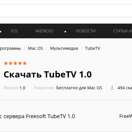
IOS
ANDROID
НОВОСТИ
СТАТЬИ 
программы
Mac OS
Мультимедиа
TubeTV
Скачать TubeTV 1.0
Версия:
1.0
Лицензия:
Бесплатно для Mac OS
494 ск
с сервера Freesoft TubeTV 1.0
Free