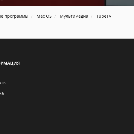
ые программы
Mac OS
Мультимедиа
TubeTV
РМАЦИЯ
кты
ма