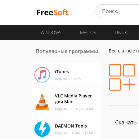
WINDOWS
MAC OS
LINUX
Популярные программы
Бесплатные 
iTunes
Версия: 12.9.2.5
VLC Media Player
для Mac
Версия: 3.0.18 (51.84 МБ)
Скачать 
DAEMON Tools
Версия: 6.1.346 (5.13 МБ)