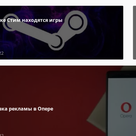
пке Стим находятся игры
22
вка рекламы в Опере
22