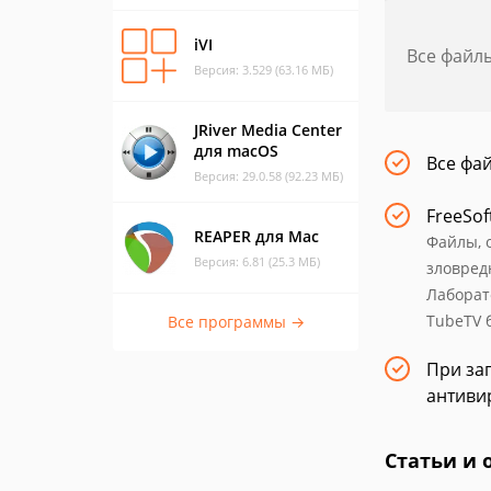
iVI
Все файл
Версия: 3.529 (63.16 МБ)
JRiver Media Center
для macOS
Все фа
Версия: 29.0.58 (92.23 МБ)
FreeSof
REAPER для Mac
Файлы, 
Версия: 6.81 (25.3 МБ)
зловред
Лаборат
TubeTV 
Все программы →
При заг
антиви
Статьи и 