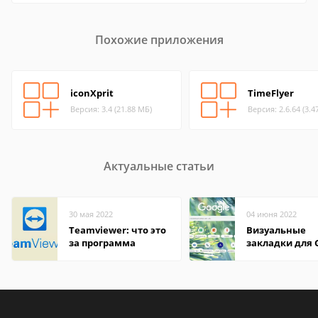
Похожие приложения
iconXprit
TimeFlyer
Версия: 3.4 (21.88 МБ)
Версия: 2.6.64 (3.4
Актуальные статьи
30 мая 2022
04 июня 2022
Teamviewer: что это
Визуальные
за программа
закладки для 
Chrome