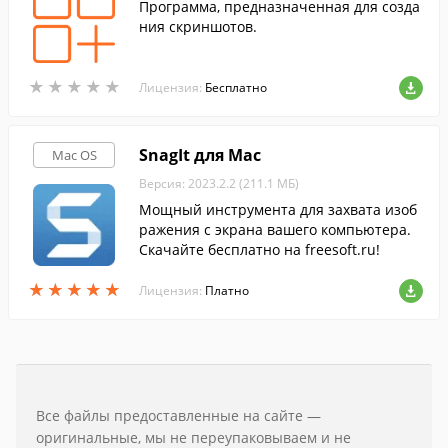
Программа, предназначенная для созда
ния скриншотов.
★
★
★
★
★
★
★
★
★
★
Лицензия:
Бесплатно
SnagIt для Mac
Mac OS
Версия: 2023.2.2 (211.1 МБ)
Мощный инструмента для захвата изоб
ражения с экрана вашего компьютера.
Скачайте бесплатно на freesoft.ru!
★
★
★
★
★
★
★
★
★
★
Лицензия:
Платно
Все файлы предоставленные на сайте —
оригинальные, мы не переупаковываем и не