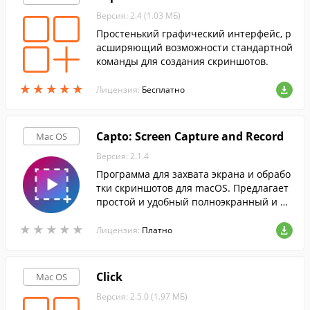
Версия: 2.4 (1.03 МБ)
Простенький графический интерфейс, р
асширяющий возможности стандартной
команды для создания скриншотов.
★
★
★
★
★
★
★
★
★
★
Лицензия:
Бесплатно
Capto: Screen Capture and Record
Mac OS
Версия: 2.1.4
Программа для захвата экрана и обрабо
тки скриншотов для macOS. Предлагает
простой и удобный полноэкранный и в
ыборочный захват фрагментов, запись
★
★
★
★
★
★
★
★
★
★
в формате Full HD, запись и редактиров
Лицензия:
Платно
ание звука, редактирование изображен
ий и интеллектуальную организацию.
Click
Mac OS
Версия: 2.5.0 (1.97 МБ)