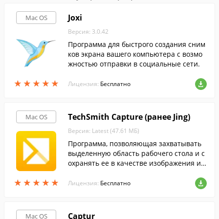
Joxi
Mac OS
Версия: 3.0.42
Программа для быстрого создания сним
ков экрана вашего компьютера с возмо
жностью отправки в социальные сети.
★
★
★
★
★
★
★
★
★
★
Лицензия:
Бесплатно
TechSmith Capture (ранее Jing)
Mac OS
Версия: Latest (47.61 МБ)
Программа, позволяющая захватывать
выделенную область рабочего стола и с
охранять ее в качестве изображения ил
и видео.
★
★
★
★
★
★
★
★
★
★
Лицензия:
Бесплатно
Captur
Mac OS