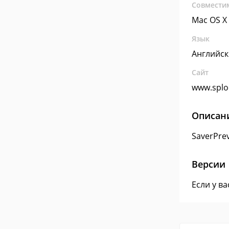
Совмести
Mac OS X
Язык
Английс
Сайт
www.splo
Описан
SaverPre
Версии
Если у в