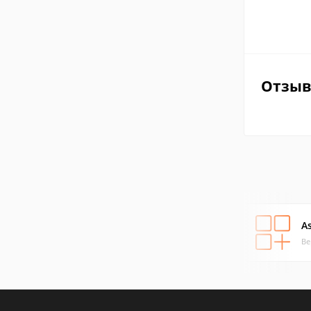
Отзы
A
Ве