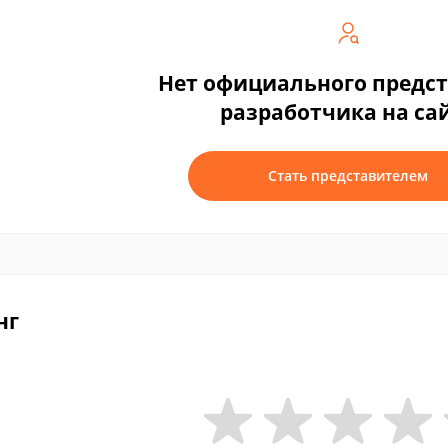
Нет официального предс
разработчика на са
Стать представителем
нг