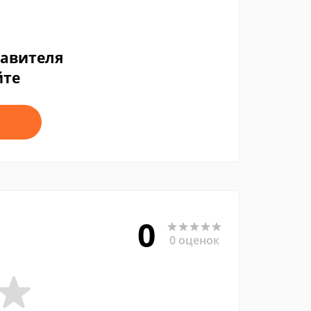
тавителя
йте
0
0 оценок