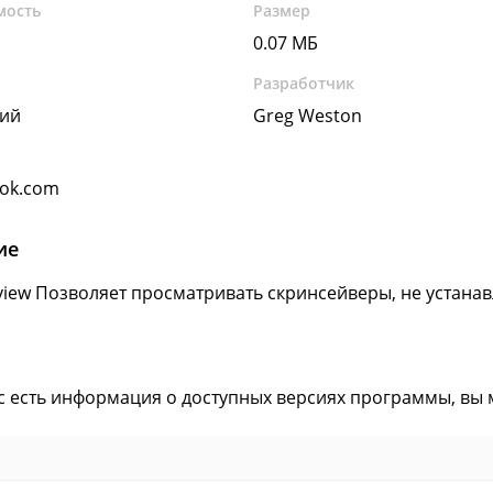
мость
Размер
0.07 МБ
Разработчик
кий
Greg Weston
ok.com
ие
view Позволяет просматривать скринсейверы, не устанав
ас есть информация о доступных версиях программы, вы