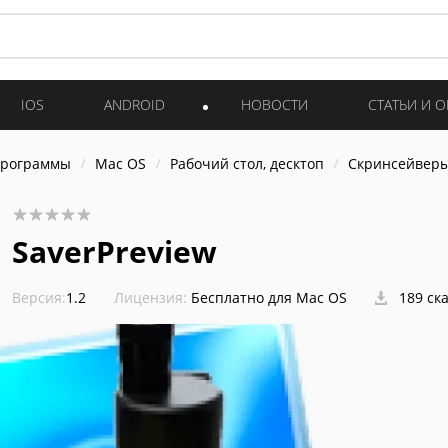
IOS
ANDROID
НОВОСТИ
СТАТЬИ И 
программы
Mac OS
Рабочий стол, десктоп
Скринсейвер
SaverPreview
Версия:
1.2
Лицензия:
Бесплатно для Mac OS
189 ск