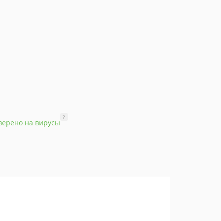
?
верено на вирусы