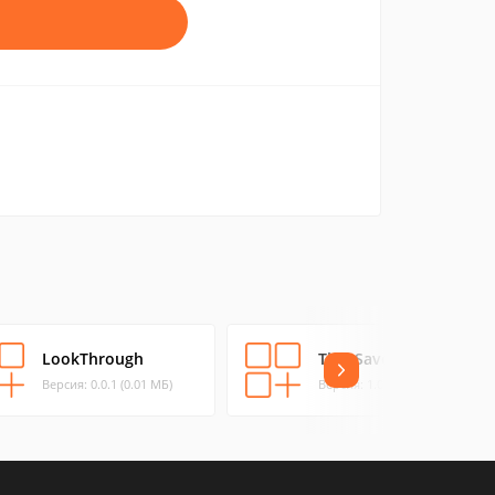
LookThrough
TimeSaver
Версия: 0.0.1 (0.01 МБ)
Версия: 1.0 (0.03 МБ)