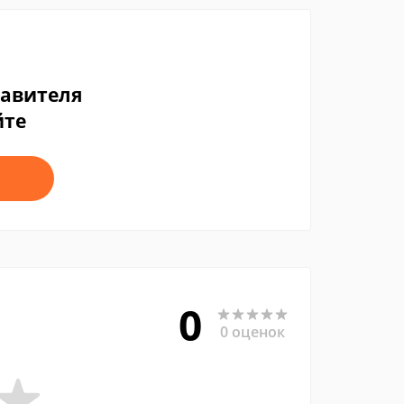
тавителя
йте
0
0 оценок