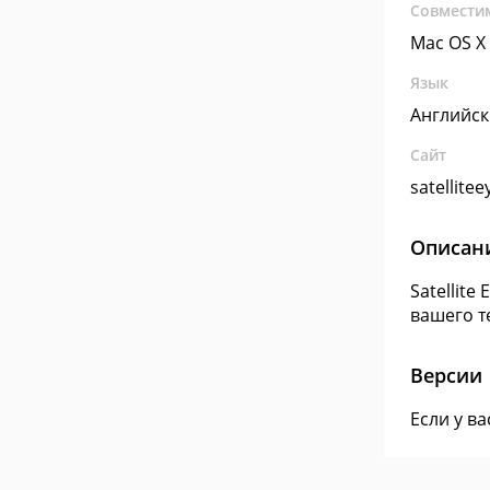
Совмести
Mac OS X
Язык
Английс
Сайт
satellite
Описан
Satellit
вашего т
Версии
Если у в