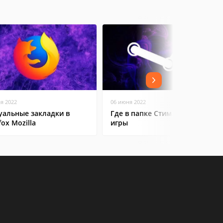
ая 2022
06 июня 2022
уальные закладки в
Где в папке Стим находятся
fox Mozilla
игры