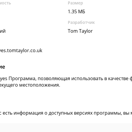
мость
Размер
1.35 МБ
Разработчик
кий
Tom Taylor
eyes.tomtaylor.co.uk
ие
e Eyes Программа, позволяющая использовать в качестве 
екущего местоположения.
ас есть информация о доступных версиях программы, вы