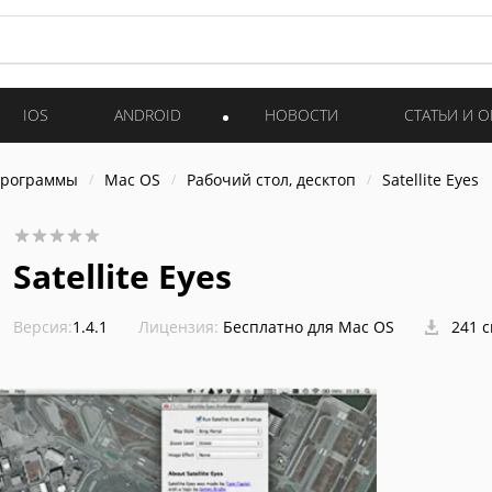
IOS
ANDROID
НОВОСТИ
СТАТЬИ И 
программы
Mac OS
Рабочий стол, десктоп
Satellite Eyes
Satellite Eyes
Версия:
1.4.1
Лицензия:
Бесплатно для Mac OS
241 