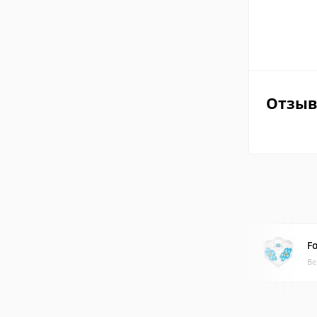
Отзы
F
Ве