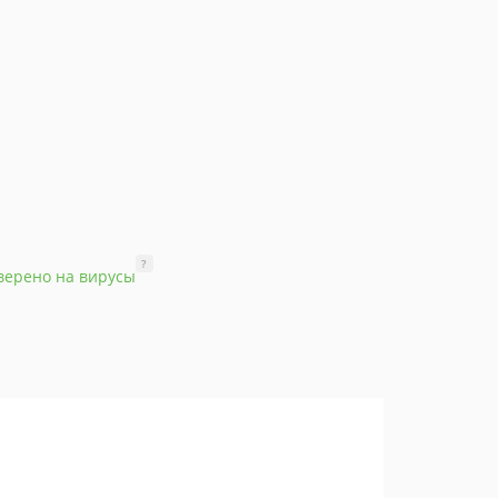
?
верено на вирусы