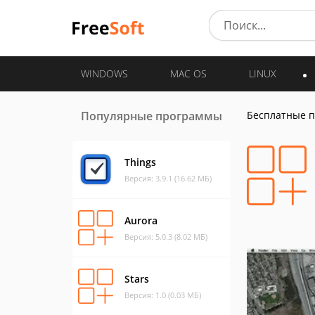
WINDOWS
MAC OS
LINUX
Популярные программы
Бесплатные 
Things
Версия: 3.9.1 (16.62 МБ)
Aurora
Версия: 5.0.3 (8.02 МБ)
Stars
Версия: 1.0 (0.03 МБ)