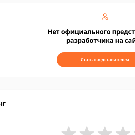
Нет официального предс
разработчика на са
Стать представителем
нг