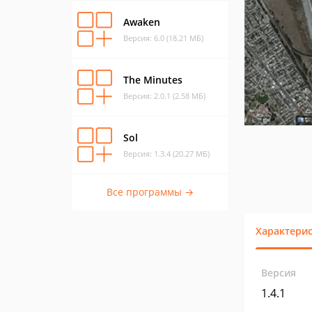
Awaken
Версия: 6.0 (18.21 МБ)
The Minutes
Версия: 2.0.1 (2.58 МБ)
Sol
Версия: 1.3.4 (20.27 МБ)
Все программы →
Характери
Версия
1.4.1