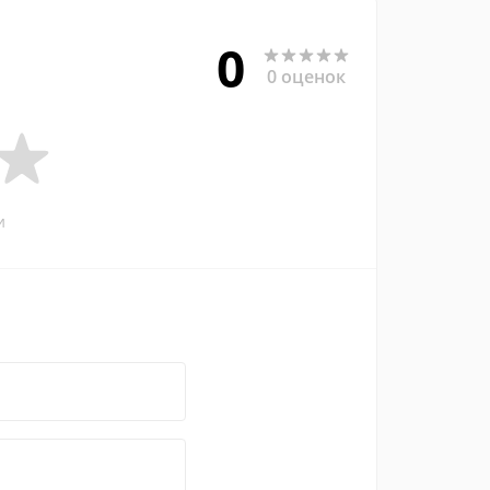
0
0 оценок
и