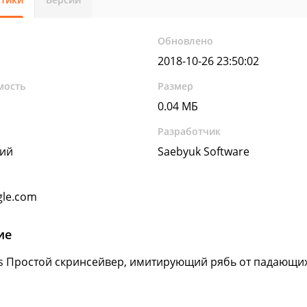
Обновлено
2018-10-26 23:50:02
мость
Размер
0.04 МБ
Разработчик
кий
Saebyuk Software
gle.com
ие
s Простой скринсейвер, имитирующий рябь от падающих