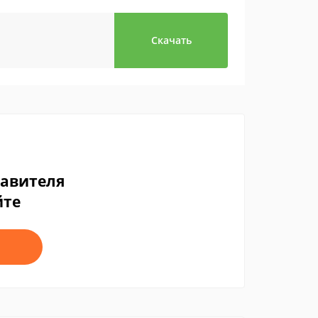
Скачать
тавителя
йте