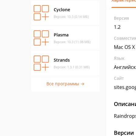
Cyclone
Версия: 10.3 (0.14 МБ)
Версия
1.2
Plasma
Совмести
Версия: 10.3 (11.98 МБ)
Mac OS X
Язык
Strands
Английс
Версия: 1.3.1 (0.31 МБ)
Сайт
Все программы →
sites.goo
Описан
Raindrop
Версии