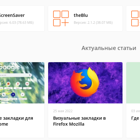
ScreenSaver
theBlu
рсия: 6.03 (78.63 МБ)
Версия: 2.1.2 (38.07 МБ)
Актуальные статьи
25 мая 2022
03 и
е закладки для
Визуальные закладки в
Где
rome
Firefox Mozilla