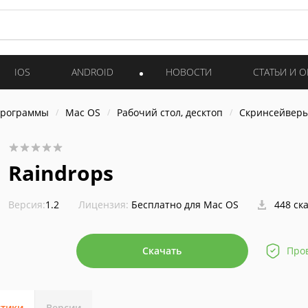
IOS
ANDROID
НОВОСТИ
СТАТЬИ И 
программы
Mac OS
Рабочий стол, десктоп
Скринсейвер
Raindrops
Версия:
1.2
Лицензия:
Бесплатно для Mac OS
448 ск
Скачать
Про
стики
Версии