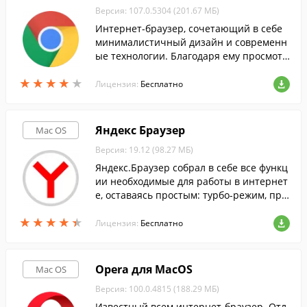
Версия: 107.0.5304 (201.67 МБ)
Интернет-браузер, сочетающий в себе
минималистичный дизайн и современн
ые технологии. Благодаря ему просмотр
веб-страниц станет быстрым, безопасн
★
★
★
★
★
★
★
★
★
★
ым и легким.
Лицензия:
Бесплатно
Яндекс Браузер
Mac OS
Версия: 19.12 (98.27 МБ)
Яндекс.Браузер собрал в себе все функц
ии необходимые для работы в интернет
е, оставаясь простым: турбо-режим, про
смотр документов, встроенный антивир
★
★
★
★
★
★
★
★
★
★
ус и многое другое...
Лицензия:
Бесплатно
Opera для MacOS
Mac OS
Версия: 100.0.4815 (188.29 МБ)
Известный всем интернет-браузер. Отл