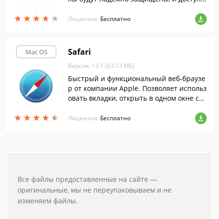
ы вам с любого компьютера или мобиль
★
★
★
★
★
★
★
★
★
★
ного устройства.
Лицензия:
Бесплатно
Safari
Mac OS
Версия: 13.1 (63.13 МБ)
Быстрый и функциональный веб-браузе
р от компании Apple. Позволяет использ
овать вкладки, открыть в одном окне ср
азу несколько веб-страниц, блокировать
★
★
★
★
★
★
★
★
★
★
всплывающие окна, искать текст на стр
Лицензия:
Бесплатно
анице.
Все файлы предоставленные на сайте —
оригинальные, мы не переупаковываем и не
изменяем файлы.