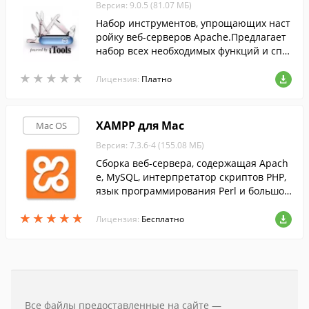
Версия: 9.0.5 (81.07 МБ)
Набор инструментов, упрощающих наст
ройку веб-серверов Apache.Предлагает
набор всех необходимых функций и спр
авочных материалов.
★
★
★
★
★
★
★
★
★
★
Лицензия:
Платно
XAMPP для Mac
Mac OS
Версия: 7.3.6-4 (155.08 МБ)
Сборка веб-сервера, содержащая Apach
e, MySQL, интерпретатор скриптов PHP,
язык программирования Perl и большое
количество дополнительных библиотек,
★
★
★
★
★
★
★
★
★
★
позволяющих запустить веб-сервер.
Лицензия:
Бесплатно
Все файлы предоставленные на сайте —