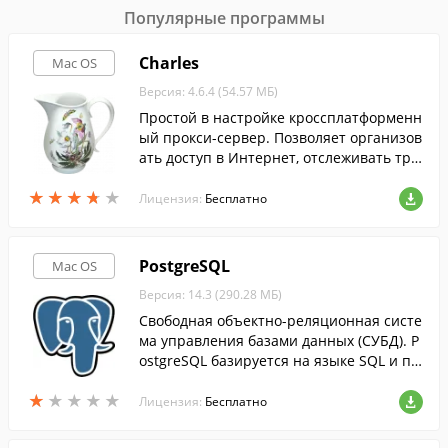
Популярные программы
Charles
Mac OS
Версия: 4.6.4 (54.57 МБ)
Простой в настройке кроссплатформенн
ый прокси-сервер. Позволяет организов
ать доступ в Интернет, отслеживать тра
фик.
★
★
★
★
★
★
★
★
★
★
Лицензия:
Бесплатно
PostgreSQL
Mac OS
Версия: 14.3 (290.28 МБ)
Свободная объектно-реляционная систе
ма управления базами данных (СУБД). P
ostgreSQL базируется на языке SQL и по
ддерживает многие из возможностей ст
★
★
★
★
★
★
★
★
★
★
андарта SQL:2003 (ISO/IEC 9075).
Лицензия:
Бесплатно