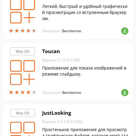
Легкий, быстрый и удобный графически
й просмотрщик со встроенным браузер
ом.
★
★
★
★
★
★
★
★
★
★
Лицензия:
Бесплатно
Toucan
Mac OS
Версия: 2.1.2 (0.5 МБ)
Приложение для показа изображений в
режиме слайдшоу.
★
★
★
★
★
★
★
★
★
★
Лицензия:
Бесплатно
JustLooking
Mac OS
Версия: 3.3.3 (4.63 МБ)
Простенькое приложение для просмотр
а графических файлов, которое можт ста