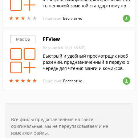
ть неплохой заменой стандартному про
смотрщику.
★
★
★
★
★
★
★
★
★
★
Лицензия:
Бесплатно
FFView
Mac OS
Версия: 0.9.10 (1.66 МБ)
Быстрый и удобный просмотрщик изоб
ражений, предназначенный в первую о
чередь для чтения манги и комиксов.
★
★
★
★
★
★
★
★
★
★
Лицензия:
Бесплатно
Все файлы предоставленные на сайте —
оригинальные, мы не переупаковываем и не
изменяем файлы.