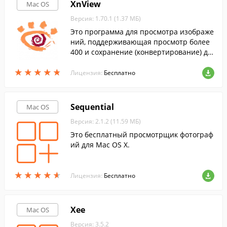
XnView
Mac OS
Версия: 1.70.1 (1.37 МБ)
Это программа для просмотра изображе
ний, поддерживающая просмотр более
400 и сохранение (конвертирование) до
50 различных графических и мультимед
★
★
★
★
★
★
★
★
★
★
ийных форматов файлов.
Лицензия:
Бесплатно
Sequential
Mac OS
Версия: 2.1.2 (11.59 МБ)
Это бесплатный просмотрщик фотограф
ий для Mac OS X.
★
★
★
★
★
★
★
★
★
★
Лицензия:
Бесплатно
Xee
Mac OS
Версия: 3.5.2