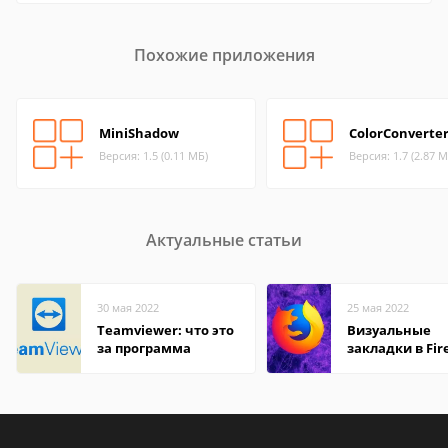
Похожие приложения
MiniShadow
ColorConverte
Версия: 1.5 (0.11 МБ)
Версия: 1.7 (2.87 М
Актуальные статьи
30 мая 2022
25 мая 2022
Teamviewer: что это
Визуальные
за программа
закладки в Fir
Mozilla