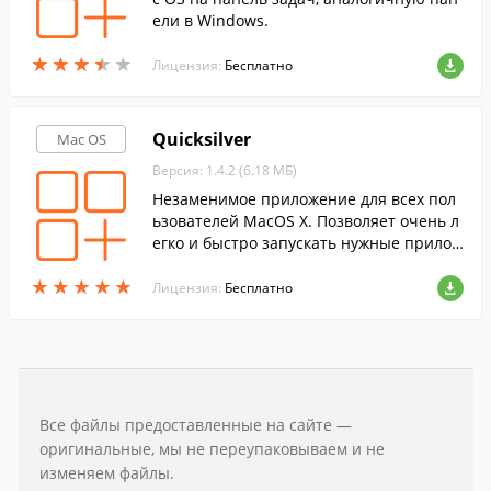
ели в Windows.
★
★
★
★
★
★
★
★
★
★
Лицензия:
Бесплатно
Quicksilver
Mac OS
Версия: 1.4.2 (6.18 МБ)
Незаменимое приложение для всех пол
ьзователей MacOS X. Позволяет очень л
егко и быстро запускать нужные прилож
ения, и искать файлы на жестком диске.
★
★
★
★
★
★
★
★
★
★
Лицензия:
Бесплатно
Все файлы предоставленные на сайте —
оригинальные, мы не переупаковываем и не
изменяем файлы.