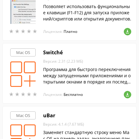
Позволяет использовать фунциональны
е клавиши (F1-F12) для запуска приложе
ний/скриптов или открытия документов.
★
★
★
★
★
★
★
★
★
★
Лицензия:
Платно
Switché
Mac OS
Версия: 2.31 (2.23 МБ)
Программа для быстрого переключения
между запущенными приложениями и о
ткрытыми окнами в порядке их последн
его использования.
★
★
★
★
★
★
★
★
★
★
Лицензия:
Бесплатно
uBar
Mac OS
Версия: 4.1.4 (7.67 МБ)
Заменяет стандартную строку меню Ma
c OS на панель задач, аналогичную пан