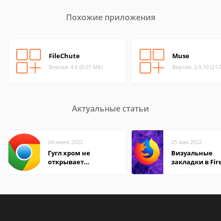
Похожие приложения
FileChute
Muse
Версия: 4.6 (8.01 МБ)
Версия: 2.0.10 (21.
Актуальные статьи
04 июня 2022
25 мая 2022
Гугл хром не
Визуальные
открывает
закладки в Fir
страницы
Mozilla