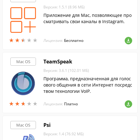
Версия: 1.5.1 (8.96 МБ)
Приложение для Mac, позволяющее про
сматривать свои каналы в Instagram.
★
★
★
★
★
★
★
★
★
★
Лицензия:
Бесплатно
TeamSpeak
Mac OS
Версия: 3.6.1 (102.01 МБ)
Программа, предназначенная для голос
ового общения в сети Интернет посредс
твом технологии VoIP.
★
★
★
★
★
★
★
★
★
★
Лицензия:
Платно
Psi
Mac OS
Версия: 1.4 (76.92 МБ)