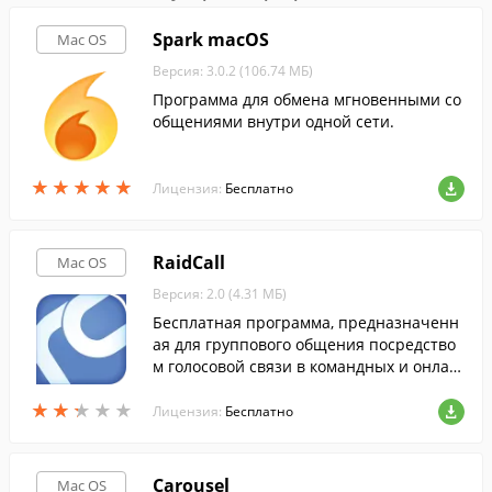
Spark macOS
Mac OS
Версия: 3.0.2 (106.74 МБ)
Программа для обмена мгновенными со
общениями внутри одной сети.
★
★
★
★
★
★
★
★
★
★
Лицензия:
Бесплатно
RaidCall
Mac OS
Версия: 2.0 (4.31 МБ)
Бесплатная программа, предназначенн
ая для группового общения посредство
м голосовой связи в командных и онлай
н играх.
★
★
★
★
★
★
★
★
★
★
Лицензия:
Бесплатно
Carousel
Mac OS