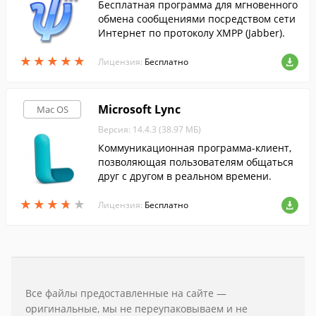
Бесплатная программа для мгновенного
обмена сообщениями посредством сети
Интернет по протоколу XMPP (Jabber).
★
★
★
★
★
★
★
★
★
★
Лицензия:
Бесплатно
Microsoft Lync
Mac OS
Версия: 14.4.3 (38.97 МБ)
Коммуникационная программа-клиент,
позволяющая пользователям общаться
друг с другом в реальном времени.
★
★
★
★
★
★
★
★
★
★
Лицензия:
Бесплатно
Все файлы предоставленные на сайте —
оригинальные, мы не переупаковываем и не