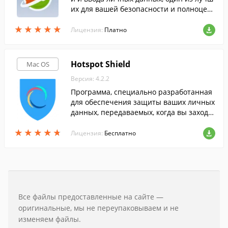
их для вашей безопасности и полноцен
ного доступа ко всем заблокированным
★
★
★
★
★
★
★
★
★
★
ресурсам.
Лицензия:
Платно
Hotspot Shield
Mac OS
Версия: 4.2.2
Программа, специально разработанная
для обеспечения защиты ваших личных
данных, передаваемых, когда вы заходи
те на веб-сайты.
★
★
★
★
★
★
★
★
★
★
Лицензия:
Бесплатно
Все файлы предоставленные на сайте —
оригинальные, мы не переупаковываем и не
изменяем файлы.