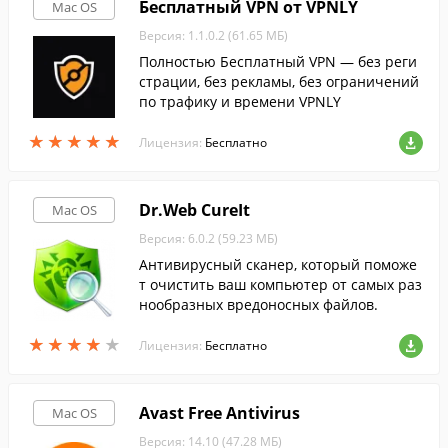
Бесплатный VPN от VPNLY
Mac OS
Версия: 1.1.0.2 (61.65 МБ)
Полностью Бесплатный VPN — без реги
страции, без рекламы, без ограничений
по трафику и времени VPNLY
★
★
★
★
★
★
★
★
★
★
Лицензия:
Бесплатно
Dr.Web CureIt
Mac OS
Версия: 6.0.2 (59.23 МБ)
Антивирусный сканер, который поможе
т очистить ваш компьютер от самых раз
нообразных вредоносных файлов.
★
★
★
★
★
★
★
★
★
★
Лицензия:
Бесплатно
Avast Free Antivirus
Mac OS
Версия: 14.10 (47.28 МБ)