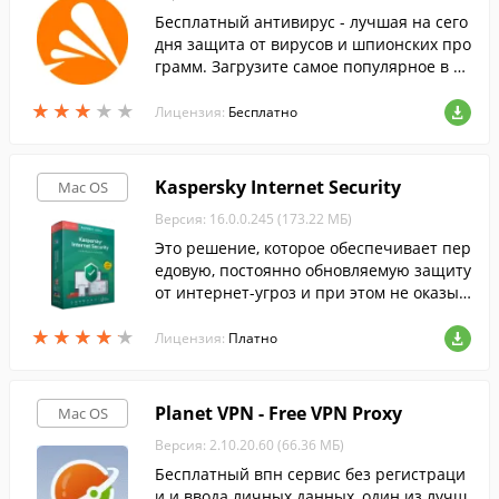
Бесплатный антивирус - лучшая на сего
дня защита от вирусов и шпионских про
грамм. Загрузите самое популярное в м
ире антивирусное программное обеспе
★
★
★
★
★
★
★
★
★
★
чение совершенно бесплатно.
Лицензия:
Бесплатно
Kaspersky Internet Security
Mac OS
Версия: 16.0.0.245 (173.22 МБ)
Это решение, которое обеспечивает пер
едовую, постоянно обновляемую защиту
от интернет-угроз и при этом не оказыв
ает заметного влияния на производител
★
★
★
★
★
★
★
★
★
★
ьность вашего компьютера.
Лицензия:
Платно
Planet VPN - Free VPN Proxy
Mac OS
Версия: 2.10.20.60 (66.36 МБ)
Бесплатный впн сервис без регистраци
и и ввода личных данных, один из лучш