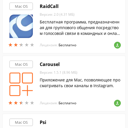
RaidCall
Mac OS
Версия: 2.0 (4.31 МБ)
Бесплатная программа, предназначенн
ая для группового общения посредство
м голосовой связи в командных и онлай
н играх.
★
★
★
★
★
★
★
★
★
★
Лицензия:
Бесплатно
Carousel
Mac OS
Версия: 1.5.1 (8.96 МБ)
Приложение для Mac, позволяющее про
сматривать свои каналы в Instagram.
★
★
★
★
★
★
★
★
★
★
Лицензия:
Бесплатно
Psi
Mac OS