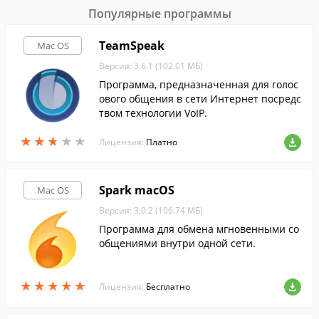
Популярные программы
TeamSpeak
Mac OS
Версия: 3.6.1 (102.01 МБ)
Программа, предназначенная для голос
ового общения в сети Интернет посредс
твом технологии VoIP.
★
★
★
★
★
★
★
★
★
★
Лицензия:
Платно
Spark macOS
Mac OS
Версия: 3.0.2 (106.74 МБ)
Программа для обмена мгновенными со
общениями внутри одной сети.
★
★
★
★
★
★
★
★
★
★
Лицензия:
Бесплатно