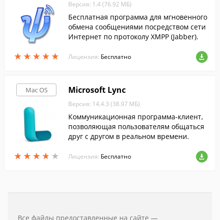
Версия: 1.4 (76.92 МБ)
Бесплатная программа для мгновенного
обмена сообщениями посредством сети
Интернет по протоколу XMPP (Jabber).
★
★
★
★
★
★
★
★
★
★
Лицензия:
Бесплатно
Microsoft Lync
Mac OS
Версия: 14.4.3 (38.97 МБ)
Коммуникационная программа-клиент,
позволяющая пользователям общаться
друг с другом в реальном времени.
★
★
★
★
★
★
★
★
★
★
Лицензия:
Бесплатно
Все файлы предоставленные на сайте —