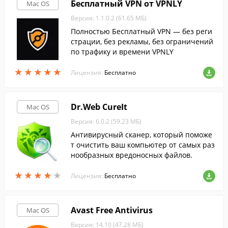
Бесплатный VPN от VPNLY
Mac OS
Версия: 1.1.0.2 (61.65 МБ)
Полностью Бесплатный VPN — без реги
страции, без рекламы, без ограничений
по трафику и времени VPNLY
★
★
★
★
★
★
★
★
★
★
Лицензия:
Бесплатно
Dr.Web CureIt
Mac OS
Версия: 6.0.2 (59.23 МБ)
Антивирусный сканер, который поможе
т очистить ваш компьютер от самых раз
нообразных вредоносных файлов.
★
★
★
★
★
★
★
★
★
★
Лицензия:
Бесплатно
Avast Free Antivirus
Mac OS
Версия: 14.10 (47.28 МБ)