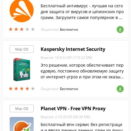
Бесплатный антивирус - лучшая на сего
дня защита от вирусов и шпионских про
грамм. Загрузите самое популярное в м
ире антивирусное программное обеспе
★
★
★
★
★
★
★
★
★
★
чение совершенно бесплатно.
Лицензия:
Бесплатно
Kaspersky Internet Security
Mac OS
Версия: 16.0.0.245 (173.22 МБ)
Это решение, которое обеспечивает пер
едовую, постоянно обновляемую защиту
от интернет-угроз и при этом не оказыв
ает заметного влияния на производител
★
★
★
★
★
★
★
★
★
★
ьность вашего компьютера.
Лицензия:
Бесплатно
Planet VPN - Free VPN Proxy
Mac OS
Версия: 2.10.20.60 (66.36 МБ)
Бесплатный впн сервис без регистраци
и и ввода личных данных, один из лучш