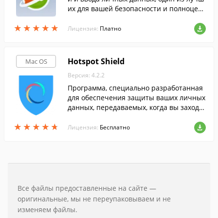
их для вашей безопасности и полноцен
ного доступа ко всем заблокированным
★
★
★
★
★
★
★
★
★
★
ресурсам.
Лицензия:
Платно
Hotspot Shield
Mac OS
Версия: 4.2.2
Программа, специально разработанная
для обеспечения защиты ваших личных
данных, передаваемых, когда вы заходи
те на веб-сайты.
★
★
★
★
★
★
★
★
★
★
Лицензия:
Бесплатно
Все файлы предоставленные на сайте —
оригинальные, мы не переупаковываем и не
изменяем файлы.