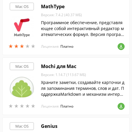
MathType
Mac OS
Версия: 7.4.2 (40.37 МБ)
Программное обеспечение, представля
ющее собой интерактивный редактор м
атематических формул. Версия програм
мы, предназначенная для macOS.
★
★
★
★
★
★
★
★
★
★
Лицензия:
Платно
Mochi для Mac
Mac OS
Версия: 1.14.7 (113.67 МБ)
Храните заметки, создавайте карточки д
ля запоминания терминов, слов и дат. П
оддержкаMarkdown и механизм интерва
льного повторения так же присутствует.
★
★
★
★
★
★
★
★
★
★
Лицензия:
Платно
Genius
Mac OS