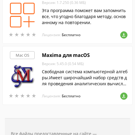
Версия: 1.7.250 (0.36 МБ)
Эта программа поможет вам запомнить
все, что угодно благодаря методу, основ
анному на повторении.
★
★
★
★
★
★
★
★
★
★
Лицензия:
Бесплатно
Maxima для macOS
Mac OS
Версия: 5.45.0 (0.54 МБ)
Свободная система компьютерной алгеб
ры.Имеет широчайший набор средств д
ля проведения аналитических вычисле
ний, численных вычислений и построен
★
★
★
★
★
★
★
★
★
★
ия графиков.
Лицензия:
Бесплатно
Все файлы предоставленные на сайте —