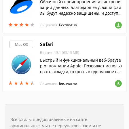
Облачный сервис хранения и синхрони
зации данных. Благодаря ему, ваши фай
лы будут надежно защищены, и доступн
ы вам с любого компьютера или мобиль
★
★
★
★
★
★
★
★
★
★
ного устройства.
Лицензия:
Бесплатно
Safari
Mac OS
Версия: 13.1 (63.13 МБ)
Быстрый и функциональный веб-браузе
р от компании Apple. Позволяет использ
овать вкладки, открыть в одном окне ср
азу несколько веб-страниц, блокировать
★
★
★
★
★
★
★
★
★
★
всплывающие окна, искать текст на стр
Лицензия:
Бесплатно
анице.
Все файлы предоставленные на сайте —
оригинальные, мы не переупаковываем и не