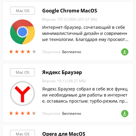
Google Chrome MacOS
Mac OS
Версия: 107.0.5304 (201.67 МБ)
Интернет-браузер, сочетающий в себе
минималистичный дизайн и современн
ые технологии. Благодаря ему просмотр
веб-страниц станет быстрым, безопасн
★
★
★
★
★
★
★
★
★
★
ым и легким.
Лицензия:
Бесплатно
Яндекс Браузер
Mac OS
Версия: 19.12 (98.27 МБ)
Яндекс.Браузер собрал в себе все функц
ии необходимые для работы в интернет
е, оставаясь простым: турбо-режим, про
смотр документов, встроенный антивир
★
★
★
★
★
★
★
★
★
★
ус и многое другое...
Лицензия:
Бесплатно
Opera для MacOS
Mac OS