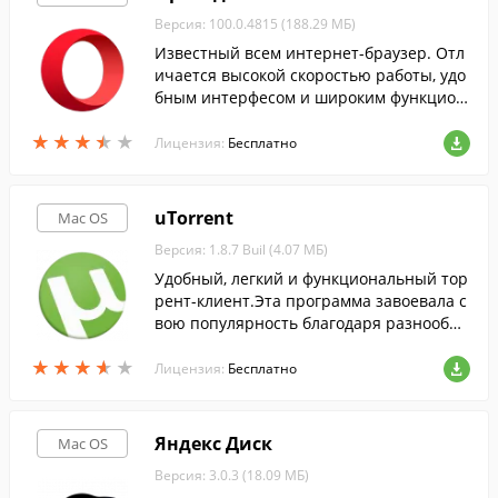
Версия: 100.0.4815 (188.29 МБ)
Известный всем интернет-браузер. Отл
ичается высокой скоростью работы, удо
бным интерфесом и широким функцион
алом.
★
★
★
★
★
★
★
★
★
★
Лицензия:
Бесплатно
uTorrent
Mac OS
Версия: 1.8.7 Buil (4.07 МБ)
Удобный, легкий и функциональный тор
рент-клиент.Эта программа завоевала с
вою популярность благодаря разнообра
зию функций и надежной роботе.
★
★
★
★
★
★
★
★
★
★
Лицензия:
Бесплатно
Яндекс Диск
Mac OS
Версия: 3.0.3 (18.09 МБ)