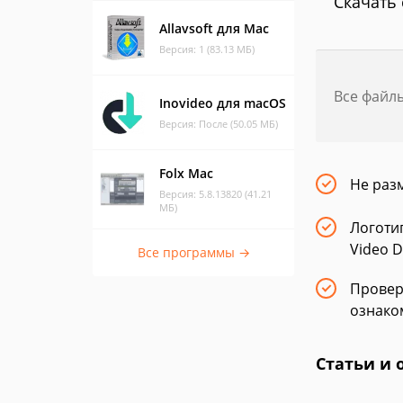
Скачать 
Allavsoft для Mac
Версия: 1 (83.13 МБ)
Все файл
Inovideo для macOS
Версия: После (50.05 МБ)
Folx Mac
Не раз
Версия: 5.8.13820 (41.21
МБ)
Логоти
Video 
Все программы →
Провер
ознако
Статьи и 