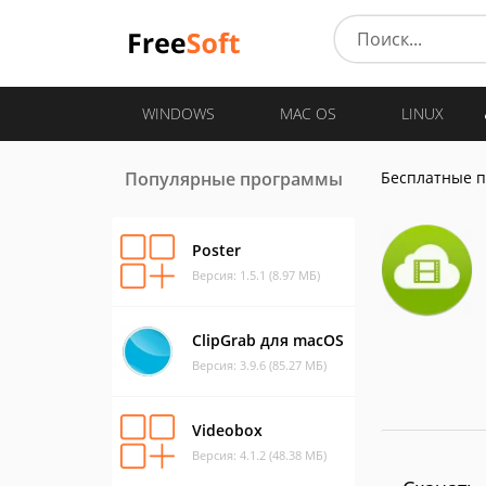
WINDOWS
MAC OS
LINUX
Популярные программы
Бесплатные 
Poster
Версия: 1.5.1 (8.97 МБ)
ClipGrab для macOS
Версия: 3.9.6 (85.27 МБ)
Videobox
Версия: 4.1.2 (48.38 МБ)