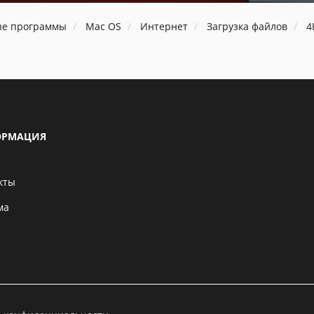
ые программы
Mac OS
Интернет
Загрузка файлов
4
РМАЦИЯ
кты
ма