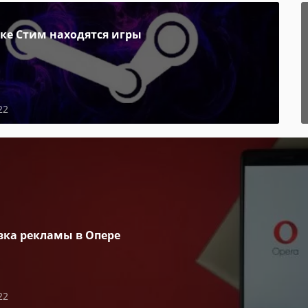
пке Стим находятся игры
22
вка рекламы в Опере
22