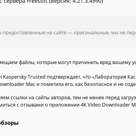
с сервера Freesoft (Версия: 4.21.3.4990)
ы предоставленные на сайте — оригинальные, мы не пе
мещаем файлы, которые могут причинить вред вашему у
п Kaspersky Trusted подтверждает, что «Лаборатория К
Downloader Mac и пометила его, как безопасное и не сод
яем ссылки на сайты авторов, тем не менее перед загру
миться с отзывами о приложении 4K Video Downloader M
обзоры