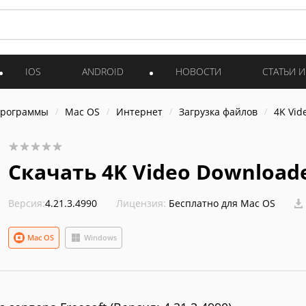
IOS
ANDROID
НОВОСТИ
СТАТЬИ 
программы
Mac OS
Интернет
Загрузка файлов
4K Vid
Скачать 4K Video Download
Версия:
4.21.3.4990
Лицензия:
Бесплатно для Mac OS
Mac OS
Windows