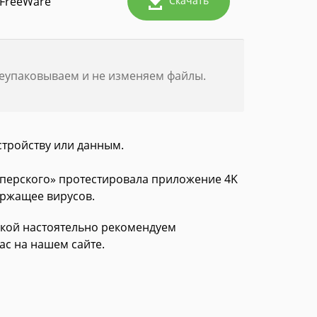
FreeWare
Скачать
реупаковываем и не изменяем файлы.
стройству или данным.
асперского» протестировала приложение 4K
ержащее вирусов.
зкой настоятельно рекомендуем
ac на нашем сайте.