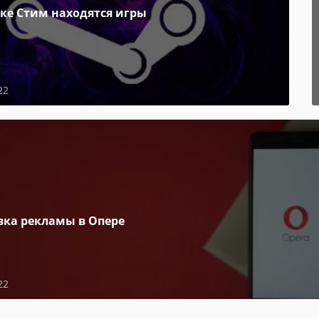
пке Стим находятся игры
22
вка рекламы в Опере
22