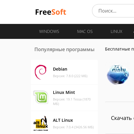
WINDOWS
MAC OS
LINUX
Популярные программы
Бесплатные 
Debian
Версия: 7.8.0 (222 МБ)
Linux Mint
Версия: 19.1 Tessa (1870
МБ)
Скачать 
ALT Linux
Версия: 7.0.4 (3426.56 МБ)