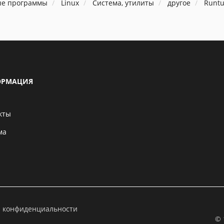
ые программы
Linux
Система, утилиты
другое
Runtu
РМАЦИЯ
кты
ма
а конфиденциальности
© 