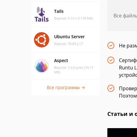
Tails
Все файл
Версия: 3.13.1 (1178 МБ)
Ubuntu Server
Версия: 18.04.2 LT
Не раз
Сертиф
Aspect
Runtu 
Версия: 1.0.0-prev (74.17
МБ)
устрой
Все программы →
Провер
Поэтом
Статьи и 