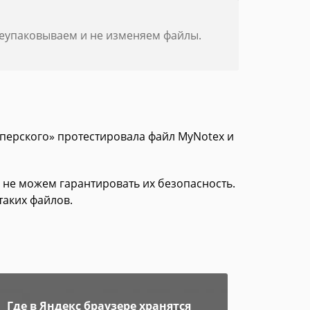
реупаковываем и не изменяем файлы.
сперского» протестировала файл MyNotex и
 не можем гарантировать их безопасность.
таких файлов.
Где в Яндекс браузере хранятся