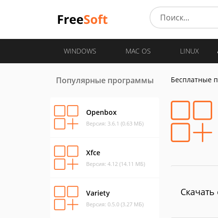
WINDOWS
MAC OS
LINUX
Популярные программы
Бесплатные 
Openbox
Версия: 3.6.1 (0.63 МБ)
Xfce
Версия: 4.12 (14.11 МБ)
Скачать с
Variety
Версия: 0.5.0 (3.27 МБ)