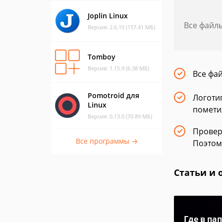
Joplin Linux
Все файл
Версия: 2.6.10 (157.41 МБ)
Tomboy
Версия: 1.15.9 (6.38 МБ)
Все фа
Pomotroid для
Логоти
Linux
помети
Версия: 0.13.0 (70.89 МБ)
Провер
Все программы →
Поэтом
Статьи и 
Где в па