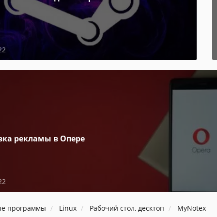
22
вка рекламы в Опере
22
ые программы
Linux
Рабочий стол, десктоп
MyNotex