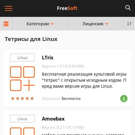
Категории
Лицензия
Тетрисы для Linux
LTris
Linux
Версия: 1.0.19 (0.84 МБ)
Бесплатная реализация культовой игры
"тетрис" с открытым исходным кодом. П
еред вами версия игры для Linux.
★
★
★
★
★
★
★
★
★
★
Лицензия:
Бесплатно
Amoebax
Linux
Версия: 0.2.1 (10.15 МБ)