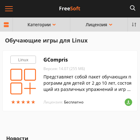
Категории
Лицензия
Обучающие игры для Linux
GCompris
Linux
Версия: 14.07 (255 МБ)
Представляет собой пакет обучающих п
рограмм для детей от 2 до 10 лет, состоя
щий из различных упражнений и игр об
разовательного характера.
★
★
★
★
★
★
★
★
★
★
Лицензия:
Бесплатно
Новости