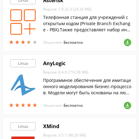
Asterisk
Linux
Версия: 1.8.32.3 (28.26 МБ)
Телефонная станция для учреждений с
открытым кодом (Private Branch Exchang
e - PBX).Также предоставляет набор инст
рументальных средств для телефонии.
★
★
★
★
★
★
★
★
★
★
Лицензия:
Бесплатно
AnyLogic
Linux
Версия: 8.4.0 (719.38 МБ)
Программное обеспечение для имитаци
онного моделирования бизнес-процессо
в. Модели могут быть основаны на любо
й из основных парадигм имитационного
★
★
★
★
★
★
★
★
★
★
моделирования.
Лицензия:
Бесплатно
XMind
Linux
Версия: 3.5.1 (98.26 МБ)