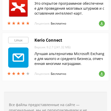
Это открытое программное обеспечени
е для проведения мозговых штурмов и с
оставления интеллект-карт.
★
★
★
★
★
★
★
★
★
★
Лицензия:
Бесплатно
Kerio Connect
Linux
Версия: 9.2.7 (241.32 МБ)
Лучшая альтернатива Microsoft Exchang
e для малого и среднего бизнеса, отмеч
енная многими наградами.
★
★
★
★
★
★
★
★
★
★
Лицензия:
Бесплатно
Все файлы предоставленные на сайте —
оригинальные, мы не переупаковываем и не