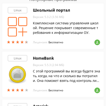
Школьный портал
Linux
Версия: 5.3.2 (3.56 МБ)
Комплексная система управления школ
ой. Решение покрывает современные т
ребования к информатизации ОУ.
★
★
★
★
★
★
★
★
★
★
Лицензия:
Бесплатно
HomeBank
Linux
Версия: 5.5.3 (2.94 МБ)
С этой программой вы всегда будете зна
ть, когда, на что и сколько вы потратил
и. Она поможет взять под контроль лич
ные финансы и вести домашнюю бухгал
★
★
★
★
★
★
★
★
★
★
терию.
Лицензия:
Бесплатно