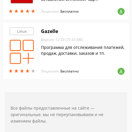
★
★
★
★
★
★
★
★
★
★
Лицензия:
Бесплатно
Gazelle
Linux
Версия: 12.33 (75.63 МБ)
Программа для отслеживания платежей,
продаж, доставки, заказов и тп.
★
★
★
★
★
★
★
★
★
★
Лицензия:
Бесплатно
Все файлы предоставленные на сайте —
оригинальные, мы не переупаковываем и не
изменяем файлы.