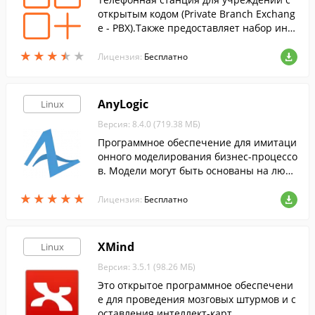
открытым кодом (Private Branch Exchang
e - PBX).Также предоставляет набор инст
рументальных средств для телефонии.
★
★
★
★
★
★
★
★
★
★
Лицензия:
Бесплатно
AnyLogic
Linux
Версия: 8.4.0 (719.38 МБ)
Программное обеспечение для имитаци
онного моделирования бизнес-процессо
в. Модели могут быть основаны на любо
й из основных парадигм имитационного
★
★
★
★
★
★
★
★
★
★
моделирования.
Лицензия:
Бесплатно
XMind
Linux
Версия: 3.5.1 (98.26 МБ)
Это открытое программное обеспечени
е для проведения мозговых штурмов и с
оставления интеллект-карт.