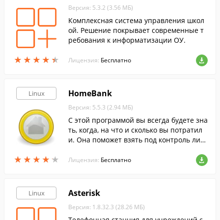
Версия: 5.3.2 (3.56 МБ)
Комплексная система управления школ
ой. Решение покрывает современные т
ребования к информатизации ОУ.
★
★
★
★
★
★
★
★
★
★
Лицензия:
Бесплатно
HomeBank
Linux
Версия: 5.5.3 (2.94 МБ)
С этой программой вы всегда будете зна
ть, когда, на что и сколько вы потратил
и. Она поможет взять под контроль лич
ные финансы и вести домашнюю бухгал
★
★
★
★
★
★
★
★
★
★
терию.
Лицензия:
Бесплатно
Asterisk
Linux
Версия: 1.8.32.3 (28.26 МБ)
Телефонная станция для учреждений с