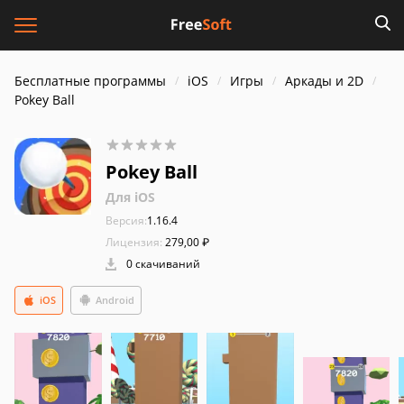
Бесплатные программы
iOS
Игры
Аркады и 2D
Pokey Ball
Pokey Ball
Для iOS
Версия:
1.16.4
Лицензия:
279,00 ₽
0 скачиваний
iOS
Android