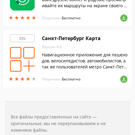
ивайте их маршруты на экране своего iP
hone или iPad. Возможности этой прогр
★
★
★
★
★
★
★
★
★
★
аммы доступны только для абонентов М
Лицензия:
Бесплатно
егаФон.
Санкт-Петербург Карта
iOS
Версия: 8.0
Навигационное приложение для пешехо
дов, велосипедистов, автомобилистов, а
так же пользователей метро Санкт-Пете
рбурга.
★
★
★
★
★
★
★
★
★
★
Лицензия:
Бесплатно
Все файлы предоставленные на сайте —
оригинальные, мы не переупаковываем и не
изменяем файлы.