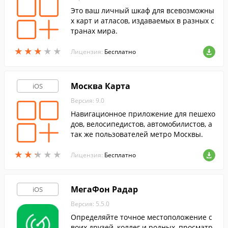
Это ваш личный шкаф для всевозможны
х карт и атласов, издаваемых в разных с
транах мира.
★
★
★
★
★
★
★
★
★
★
Лицензия:
Бесплатно
Москва Карта
iOS
Версия: 9.0
Навигационное приложение для пешехо
дов, велосипедистов, автомобилистов, а
так же пользователей метро Москвы.
★
★
★
★
★
★
★
★
★
★
Лицензия:
Бесплатно
МегаФон Радар
iOS
Версия: 5.5.0
Определяйте точное местоположение с
воих друзей, коллег и родных, просматр