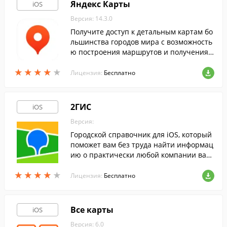
Яндекс Карты
iOS
Версия: 14.3.0
Получите доступ к детальным картам бо
льшинства городов мира с возможность
ю построения маршрутов и получения
информации о пробках, при помощи это
★
★
★
★
★
★
★
★
★
★
й программы.
Лицензия:
Бесплатно
2ГИС
iOS
Версия:
Городской справочник для iOS, который
поможет вам без труда найти информац
ию о практически любой компании ваш
его города и найти нужный объект на тр
★
★
★
★
★
★
★
★
★
★
ехмерной карте.
Лицензия:
Бесплатно
Все карты
iOS
Версия: 6.0