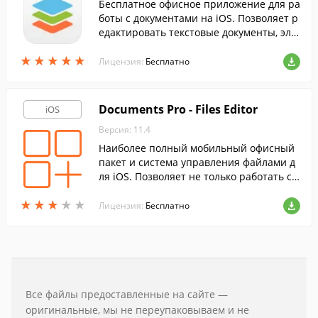
Бесплатное офисное приложение для ра
боты с документами на iOS. Позволяет р
едактировать текстовые документы, эле
ктронные таблицы, а также просматрив
★
★
★
★
★
★
★
★
★
★
ать презентации и PDF файлы.
Лицензия:
Бесплатно
Documents Pro - Files Editor
iOS
Версия: 11.4
Наиболее полный мобильный офисный
пакет и система управления файлами д
ля iOS. Позволяет не только работать с д
окументами на вашем гаджете, но иотпр
★
★
★
★
★
★
★
★
★
★
авлять их на печать через AirPrint.
Лицензия:
Бесплатно
Все файлы предоставленные на сайте —
оригинальные, мы не переупаковываем и не