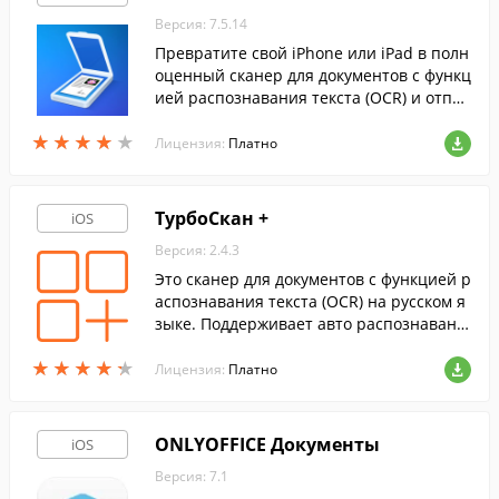
Версия: 7.5.14
Превратите свой iPhone или iPad в полн
оценный сканер для документов с функц
ией распознавания текста (OCR) и отпра
вки сканов по электронной почте, либо
★
★
★
★
★
★
★
★
★
★
на облачные хранилища.
Лицензия:
Платно
ТурбоСкан +
iOS
Версия: 2.4.3
Это сканер для документов с функцией р
аспознавания текста (OCR) на русском я
зыке. Поддерживает авто распознавани
е границ документа и коррекция перспе
★
★
★
★
★
★
★
★
★
★
ктивы.
Лицензия:
Платно
ONLYOFFICE Документы
iOS
Версия: 7.1