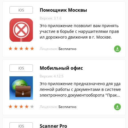
Помощник Москвы
iOS
Версия: 3.1.6
Это приложение позволит вам принять
участие в борьбе с нарушителями прав
ил дорожного движения в г. Москве.
★
★
★
★
★
★
★
★
★
★
Лицензия:
Бесплатно
Мобильный офис
iOS
Версия: 4.12.5
Это приложение предназначено для уда
ленной работы с документами в системе
электронного документооборота "Практ
ика".
★
★
★
★
★
★
★
★
★
★
Лицензия:
Бесплатно
Scanner Pro
iOS