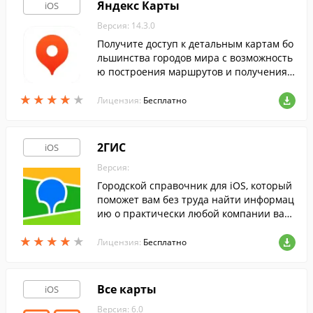
Яндекс Карты
iOS
Версия: 14.3.0
Получите доступ к детальным картам бо
льшинства городов мира с возможность
ю построения маршрутов и получения
информации о пробках, при помощи это
★
★
★
★
★
★
★
★
★
★
й программы.
Лицензия:
Бесплатно
2ГИС
iOS
Версия:
Городской справочник для iOS, который
поможет вам без труда найти информац
ию о практически любой компании ваш
его города и найти нужный объект на тр
★
★
★
★
★
★
★
★
★
★
ехмерной карте.
Лицензия:
Бесплатно
Все карты
iOS
Версия: 6.0