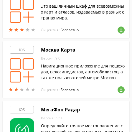
Это ваш личный шкаф для всевозможны
х карт и атласов, издаваемых в разных с
транах мира.
★
★
★
★
★
★
★
★
★
★
Лицензия:
Бесплатно
Москва Карта
iOS
Версия: 9.0
Навигационное приложение для пешехо
дов, велосипедистов, автомобилистов, а
так же пользователей метро Москвы.
★
★
★
★
★
★
★
★
★
★
Лицензия:
Бесплатно
МегаФон Радар
iOS
Версия: 5.5.0
Определяйте точное местоположение с
воих друзей, коллег и родных, просматр