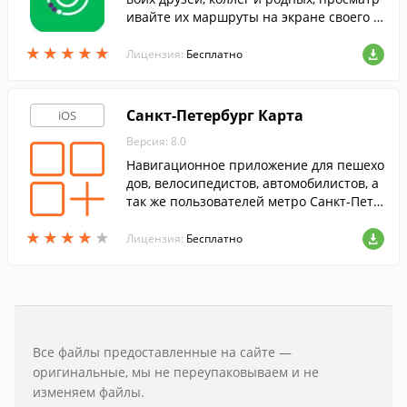
ивайте их маршруты на экране своего iP
hone или iPad. Возможности этой прогр
★
★
★
★
★
★
★
★
★
★
аммы доступны только для абонентов М
Лицензия:
Бесплатно
егаФон.
Санкт-Петербург Карта
iOS
Версия: 8.0
Навигационное приложение для пешехо
дов, велосипедистов, автомобилистов, а
так же пользователей метро Санкт-Пете
рбурга.
★
★
★
★
★
★
★
★
★
★
Лицензия:
Бесплатно
Все файлы предоставленные на сайте —
оригинальные, мы не переупаковываем и не
изменяем файлы.