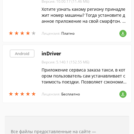
Версия: 10.00.17 (11.46 МБ)
Хотите узнать какому региону принадле
жит номер машины? Тогда установите д
анное приложение на свой смарфтон. С
его помощью вы так же сможете провер
★
★
★
★
★
★
★
★
★
★
ить штрафы ГИБДД.
Лицензия:
Платно
inDriver
Android
Версия: 5.140.1 (152.55 МБ)
Приложение сервиса заказа такси, в кот
ором пользователь сам устанавливает с
тоимость поездки. Позволяет сэкономит
ь как на городских, так и междугородних
★
★
★
★
★
★
★
★
★
★
поездках.
Лицензия:
Бесплатно
Все файлы предоставленные на сайте —