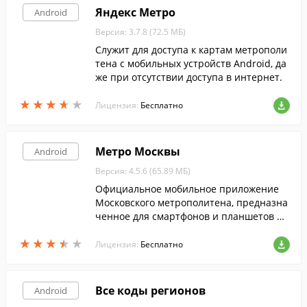
Яндекс Метро
Android
Версия: 3.7.8 (72.5 МБ)
Служит для доступа к картам метрополи
тена с мобильных устройств Android, да
же при отсутствии доступа в интернет.
★
★
★
★
★
★
★
★
★
★
Лицензия:
Бесплатно
Метро Москвы
Android
Версия: 4.5.6 (65.89 МБ)
Официальное мобильное приложение
Московского метрополитена, предназна
ченное для смартфонов и планшетов по
д управлением Android.
★
★
★
★
★
★
★
★
★
★
Лицензия:
Бесплатно
Все коды регионов
Android