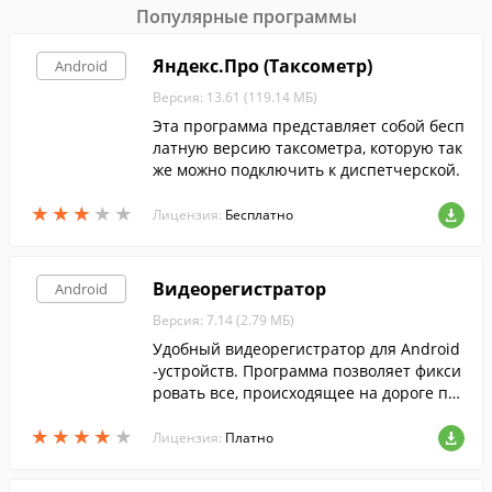
Популярные программы
Яндекс.Про (Таксометр)
Android
Версия: 13.61 (119.14 МБ)
Эта программа представляет собой бесп
латную версию таксометра, которую так
же можно подключить к диспетчерской.
★
★
★
★
★
★
★
★
★
★
Лицензия:
Бесплатно
Видеорегистратор
Android
Версия: 7.14 (2.79 МБ)
Удобный видеорегистратор для Android
-устройств. Программа позволяет фикси
ровать все, происходящее на дороге пе
ред вашей машиной.
★
★
★
★
★
★
★
★
★
★
Лицензия:
Платно