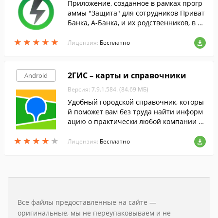
Приложение, созданное в рамках прогр
аммы "Защита" для сотрудников Приват
Банка, А-Банка, и их родственников, в ко
тором вы найдете статьи об оказании п
★
★
★
★
★
★
★
★
★
★
ервой помощи в различных ситуациях,
Лицензия:
Бесплатно
и проч.
2ГИС – карты и справочники
Android
Версия: 7.9.1.584. (84.69 МБ)
Удобный городской справочник, которы
й поможет вам без труда найти информ
ацию о практически любой компании в
ашего города и найти нужный объект на
★
★
★
★
★
★
★
★
★
★
трехмерной карте.
Лицензия:
Бесплатно
Все файлы предоставленные на сайте —
оригинальные, мы не переупаковываем и не