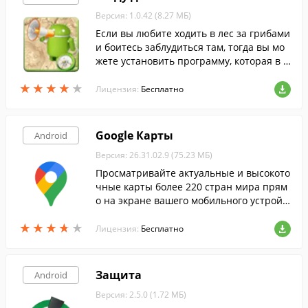
Версия: 1.0.42 (8.27 МБ)
Если вы любите ходить в лес за грибами
и боитесь заблудиться там, тогда вы мо
жете установить программу, которая в л
юбом случае выведет вас из леса.
★
★
★
★
★
★
★
★
★
★
Лицензия:
Бесплатно
Google Карты
Android
Версия: 26.31.02.9 (75.23 МБ)
Просматривайте актуальные и высокото
чные карты более 220 стран мира прям
о на экране вашего мобильного устройс
тва.
★
★
★
★
★
★
★
★
★
★
Лицензия:
Бесплатно
Защита
Android
Версия: 2.5.0 (1.72 МБ)