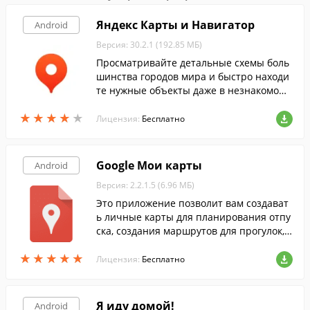
Яндекс Карты и Навигатор
Android
Версия: 30.2.1 (192.85 МБ)
Просматривайте детальные схемы боль
шинства городов мира и быстро находи
те нужные объекты даже в незнакомом г
ороде при помощи этой программы.
★
★
★
★
★
★
★
★
★
★
Лицензия:
Бесплатно
Google Мои карты
Android
Версия: 2.2.1.5 (6.96 МБ)
Это приложение позволит вам создават
ь личные карты для планирования отпу
ска, создания маршрутов для прогулок, а
так же облегчения поиска нового жилья.
★
★
★
★
★
★
★
★
★
★
Лицензия:
Бесплатно
Я иду домой!
Android