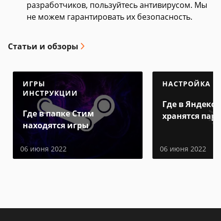
разработчиков, пользуйтесь антивирусом. Мы
не можем гарантировать их безопасность.
Статьи и обзоры
ИГРЫ
НАСТРОЙКА
ИНСТРУКЦИИ
Где в Яндекс 
Где в папке Стим
хранятся пар
находятся игры
06 июня 2022
06 июня 2022