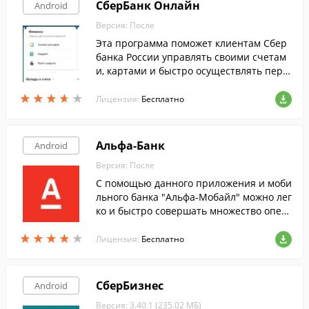
СберБанк Онлайн
Android
Версия: После
Эта программа поможет клиентам Сбер
банка России управлять своими счетам
и, картами и быстро осуществлять пере
воды, используя только свое Android-уст
★
★
★
★
★
★
★
★
★
★
ройство.
Лицензия:
Бесплатно
Альфа-Банк
Android
Версия: После
С помощью данного приложения и моби
льного банка "Альфа-Мобайл" можно лег
ко и быстро совершать множество опер
аций: получать информацию об остатка
★
★
★
★
★
★
★
★
★
★
х на счетах, совершать переводы и т. д.
Лицензия:
Бесплатно
СберБизнес
Android
Версия: 3.40.1 (235.02 МБ)