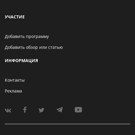
УЧАСТИЕ
Добавить программу
Добавить обзор или статью
ИНФОРМАЦИЯ
Контакты
Реклама