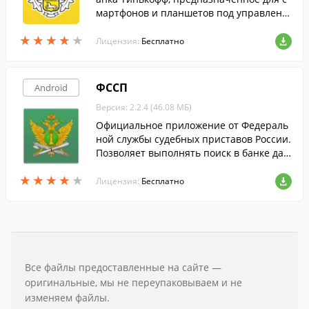
мартфонов и планшетов под управлени
ем Android.
★
★
★
★
★
★
★
★
★
★
Лицензия:
Бесплатно
ФССП
Android
Версия: 2.2.4 (46.08 МБ)
Официальное приложение от Федераль
ной службы судебных приставов России.
Позволяет выполнять поиск в банке дан
ных исполнительных производств.
★
★
★
★
★
★
★
★
★
★
Лицензия:
Бесплатно
Все файлы предоставленные на сайте —
оригинальные, мы не переупаковываем и не
изменяем файлы.