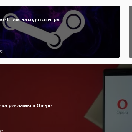
пке Стим находятся игры
22
вка рекламы в Опере
22