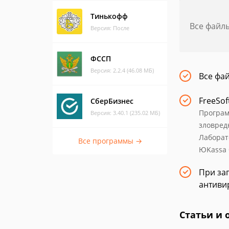
Тинькофф
Все файл
Версия: После
ФССП
Версия: 2.2.4 (46.08 МБ)
Все фа
FreeSof
СберБизнес
Програм
Версия: 3.40.1 (235.02 МБ)
зловред
Лаборат
Все программы →
ЮKassa 
При заг
антиви
Статьи и 