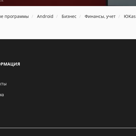
ые программы
Android
Бизнес
Финансы, учет
ЮKas
РМАЦИЯ
кты
ма