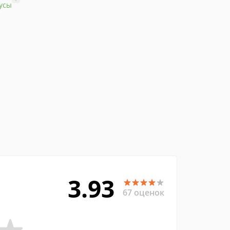
усы
3.93
67 оценок