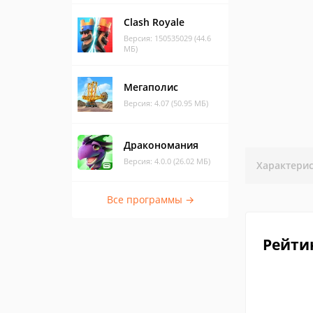
Clash Royale
Версия: 150535029 (44.6
МБ)
Мегаполис
Версия: 4.07 (50.95 МБ)
Дракономания
Версия: 4.0.0 (26.02 МБ)
Характери
Все программы →
Рейти