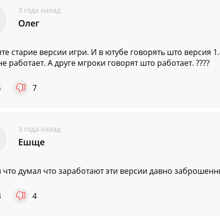
3 года назад
Олег
те старие версии игри. И в ютубе говорять што версия 1
не работает. А друге мгроки говорят што работает. ????
4
7
3 года назад
Ешще
ы что думал что заработают эти версии давно заброшенн
3
4