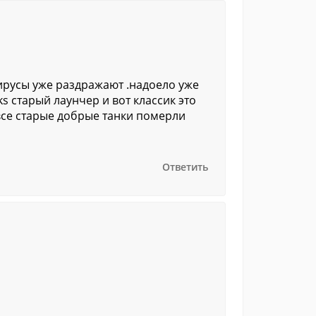
ирусы уже раздражают .надоело уже
ks старый лаунчер и вот классик это
 все старые добрые танки померли
Ответить