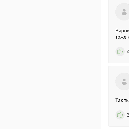
Вирни
тоже 
Так т