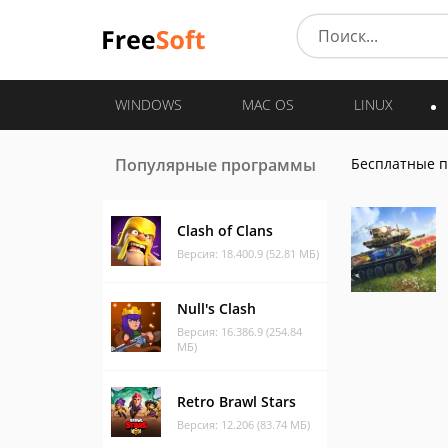
WINDOWS
MAC OS
LINUX
Популярные программы
Бесплатные 
Clash of Clans
Версия: 18.400.9 (52.81 МБ)
Null's Clash
Версия: 16.386.9 (254.84
МБ)
Retro Brawl Stars
Версия: 12.206 (83.74 МБ)