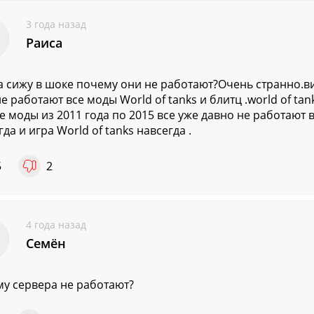
3 года назад
Раиса
а сижу в шоке почему они не работают?Очень странно.в
не работают все моды World of tanks и блитц .world of tan
е моды из 2011 года по 2015 все уже давно не работают
да и игра World of tanks навсегда .
5
2
4 года назад
Семён
у сервера не работают?