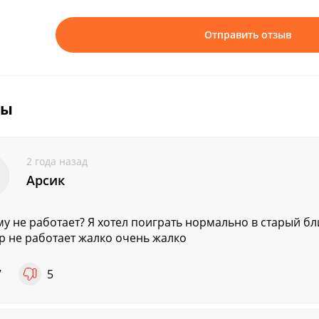
Отправить отзыв
вы
2 года назад
Арсик
у не работает? Я хотел поиграть нормально в старый б
р не работает жалко очень жалко
7
5