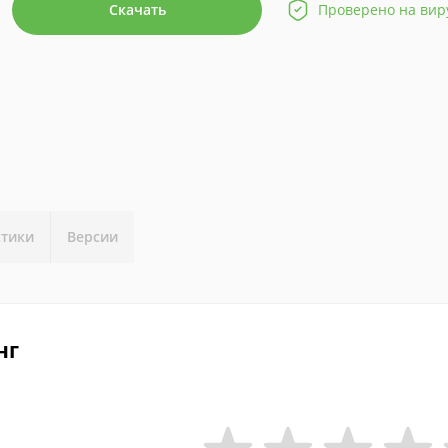
Скачать
Проверено на вир
стики
Версии
нг