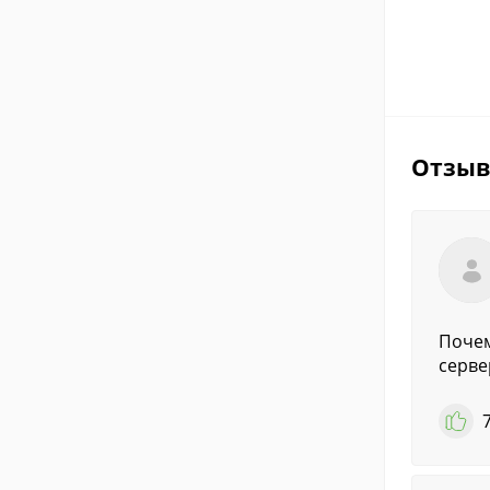
Отзы
Почем
серве