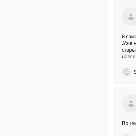
Я сам
.Уже 
стары
навсег
Почем