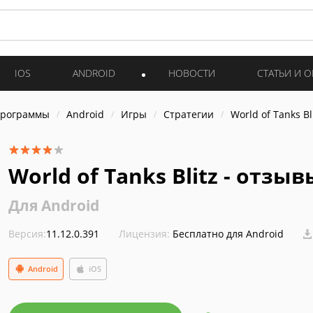
IOS
ANDROID
НОВОСТИ
СТАТЬИ И 
программы
Android
Игры
Стратегии
World of Tanks Bl
World of Tanks Blitz - отзыв
Для Android
Версия:
11.12.0.391
Лицензия:
Бесплатно для Android
Android
iOS