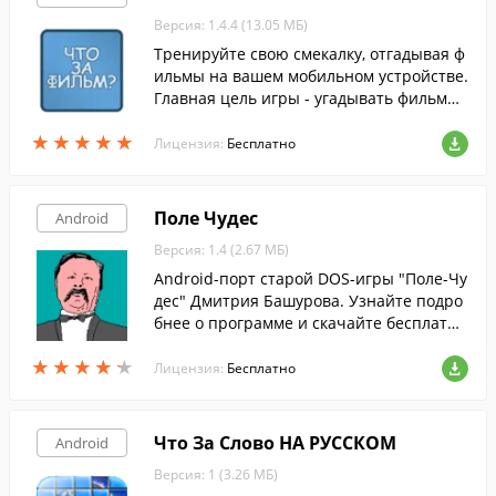
Версия: 1.4.4 (13.05 МБ)
Тренируйте свою смекалку, отгадывая ф
ильмы на вашем мобильном устройстве.
Главная цель игры - угадывать фильмы
по их кадрам.
★
★
★
★
★
★
★
★
★
★
Лицензия:
Бесплатно
Поле Чудес
Android
Версия: 1.4 (2.67 МБ)
Android-порт старой DOS-игры "Поле-Чу
дес" Дмитрия Башурова. Узнайте подро
бнее о программе и скачайте бесплатн
о!
★
★
★
★
★
★
★
★
★
★
Лицензия:
Бесплатно
Что За Слово НА РУССКОМ
Android
Версия: 1 (3.26 МБ)