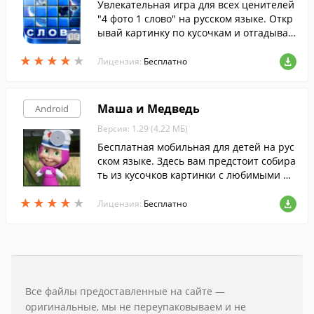
Увлекательная игра для всех ценителей
"4 фото 1 слово" на русском языке. Откр
ывай картинку по кусочкам и отгадывай
слово.
★
★
★
★
★
★
★
★
★
★
Лицензия:
Бесплатно
Маша и Медведь
Android
Версия: 1.29 (4.22 МБ)
Бесплатная мобильная для детей на рус
ском языке. Здесь вам предстоит собира
ть из кусочков картинки с любимыми пе
рсонажами.
★
★
★
★
★
★
★
★
★
★
Лицензия:
Бесплатно
Все файлы предоставленные на сайте —
оригинальные, мы не переупаковываем и не