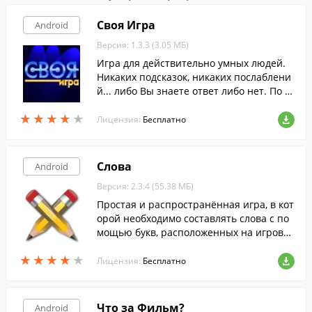
Своя Игра
Android
Версия: 1.3.3 (3.05 МБ)
Игра для действительно умных людей.
Никаких подсказок, никаких послаблени
й... либо Вы знаете ответ либо нет. По м
отивам телевикторины "Своя Игра" ( Jeo
★
★
★
★
★
★
★
★
★
★
pardy ).
Лицензия:
Бесплатно
Слова
Android
Версия: 2.3.4 (55.38 МБ)
Простая и распространённая игра, в кот
орой необходимо составлять слова с по
мощью букв, расположенных на игрово
м поле.
★
★
★
★
★
★
★
★
★
★
Лицензия:
Бесплатно
Что за Фильм?
Android