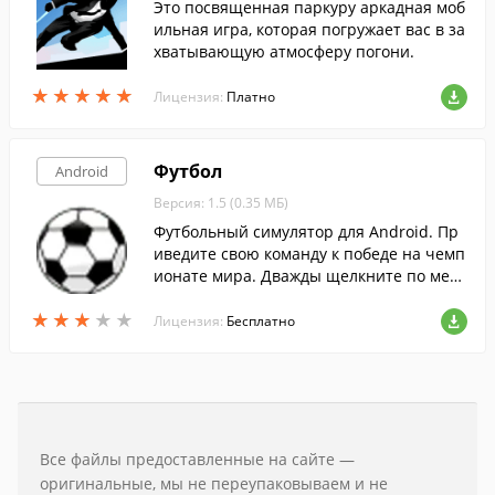
Это посвященная паркуру аркадная моб
ильная игра, которая погружает вас в за
хватывающую атмосферу погони.
★
★
★
★
★
★
★
★
★
★
Лицензия:
Платно
Футбол
Android
Версия: 1.5 (0.35 МБ)
Футбольный симулятор для Android. Пр
иведите свою команду к победе на чемп
ионате мира. Дважды щелкните по мест
у, куда вы хотите направить мяч.
★
★
★
★
★
★
★
★
★
★
Лицензия:
Бесплатно
Все файлы предоставленные на сайте —
оригинальные, мы не переупаковываем и не