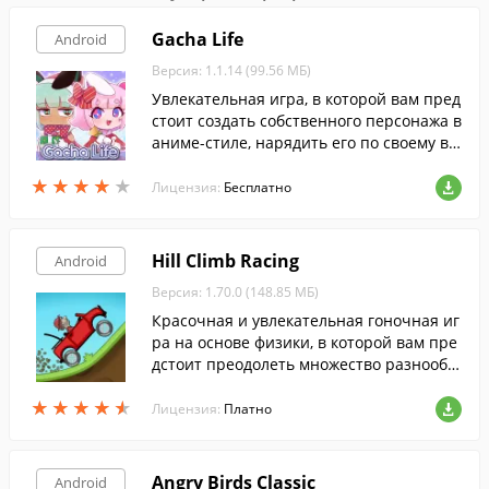
Gacha Life
Android
Версия: 1.1.14 (99.56 МБ)
Увлекательная игра, в которой вам пред
стоит создать собственного персонажа в
аниме-стиле, нарядить его по своему вк
усу и исследовать различные локации, в
★
★
★
★
★
★
★
★
★
★
заимодействуя с другими персонажами.
Лицензия:
Бесплатно
Hill Climb Racing
Android
Версия: 1.70.0 (148.85 МБ)
Красочная и увлекательная гоночная иг
ра на основе физики, в которой вам пре
дстоит преодолеть множество разнообр
азных трасс.
★
★
★
★
★
★
★
★
★
★
Лицензия:
Платно
Angry Birds Classic
Android