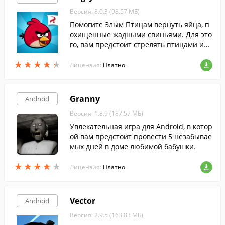
Версия: 8.0.3 (98.57 МБ)
Помогите Злым Птицам вернуть яйца, п
охищенные жадными свиньями. Для это
го, вам предстоит стрелять птицами из
рогатки, уничтожая свиней.
★
★
★
★
★
★
★
★
★
★
Лицензия:
Платно
Granny
Android
Версия: 1.8.9 (187.57 МБ)
Увлекательная игра для Android, в котор
ой вам предстоит провести 5 незабывае
мых дней в доме любимой бабушки.
★
★
★
★
★
★
★
★
★
★
Лицензия:
Платно
Vector
Android
Версия: 2.9.5 (163.83 МБ)