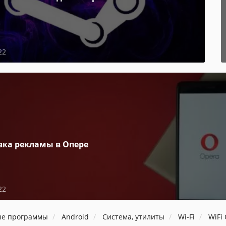
22
вка рекламы в Опере
22
ые программы
Android
Система, утилиты
Wi-Fi
WiFi