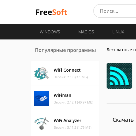
WINDOWS
MAC OS
LINUX
Популярные программы
Бесплатные 
WiFi Connect
Версия: 2.1.0 (3.1 МБ)
WiFiman
Версия: 2.12.1 (40.97 МБ)
Скачать 
WiFi Analyzer
Версия: 3.11.2 (1.79 МБ)