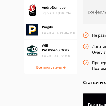
AndroDumpper
Все файл
Версия: 3.11 (13.85 МБ)
Pingify
Версия: 2.1.4.498 (23.9 МБ)
Не раз
Wifi
Логоти
Password(ROOT)
Overvie
Версия: 1.5.2 (1.04 МБ)
Провер
Все программы →
Поэтом
Статьи и 
Где в па