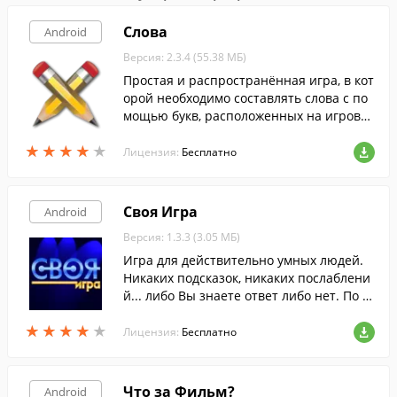
Слова
Android
Версия: 2.3.4 (55.38 МБ)
Простая и распространённая игра, в кот
орой необходимо составлять слова с по
мощью букв, расположенных на игрово
м поле.
★
★
★
★
★
★
★
★
★
★
Лицензия:
Бесплатно
Своя Игра
Android
Версия: 1.3.3 (3.05 МБ)
Игра для действительно умных людей.
Никаких подсказок, никаких послаблени
й... либо Вы знаете ответ либо нет. По м
отивам телевикторины "Своя Игра" ( Jeo
★
★
★
★
★
★
★
★
★
★
pardy ).
Лицензия:
Бесплатно
Что за Фильм?
Android