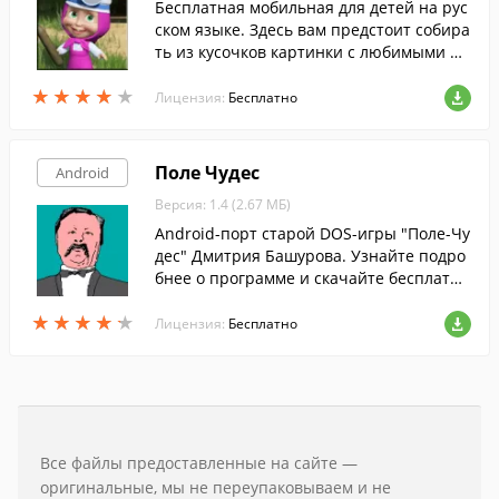
Бесплатная мобильная для детей на рус
ском языке. Здесь вам предстоит собира
ть из кусочков картинки с любимыми пе
рсонажами.
★
★
★
★
★
★
★
★
★
★
Лицензия:
Бесплатно
Поле Чудес
Android
Версия: 1.4 (2.67 МБ)
Android-порт старой DOS-игры "Поле-Чу
дес" Дмитрия Башурова. Узнайте подро
бнее о программе и скачайте бесплатн
о!
★
★
★
★
★
★
★
★
★
★
Лицензия:
Бесплатно
Все файлы предоставленные на сайте —
оригинальные, мы не переупаковываем и не