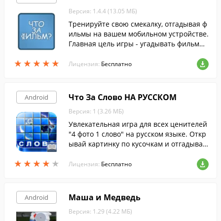
Версия: 1.4.4 (13.05 МБ)
Тренируйте свою смекалку, отгадывая ф
ильмы на вашем мобильном устройстве.
Главная цель игры - угадывать фильмы
по их кадрам.
★
★
★
★
★
★
★
★
★
★
Лицензия:
Бесплатно
Что За Слово НА РУССКОМ
Android
Версия: 1 (3.26 МБ)
Увлекательная игра для всех ценителей
"4 фото 1 слово" на русском языке. Откр
ывай картинку по кусочкам и отгадывай
слово.
★
★
★
★
★
★
★
★
★
★
Лицензия:
Бесплатно
Маша и Медведь
Android
Версия: 1.29 (4.22 МБ)