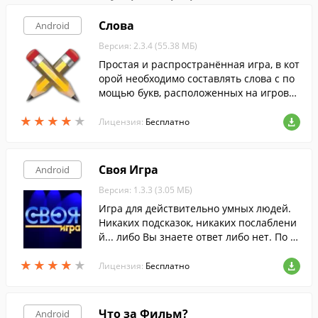
Слова
Android
Версия: 2.3.4 (55.38 МБ)
Простая и распространённая игра, в кот
орой необходимо составлять слова с по
мощью букв, расположенных на игрово
м поле.
★
★
★
★
★
★
★
★
★
★
Лицензия:
Бесплатно
Своя Игра
Android
Версия: 1.3.3 (3.05 МБ)
Игра для действительно умных людей.
Никаких подсказок, никаких послаблени
й... либо Вы знаете ответ либо нет. По м
отивам телевикторины "Своя Игра" ( Jeo
★
★
★
★
★
★
★
★
★
★
pardy ).
Лицензия:
Бесплатно
Что за Фильм?
Android