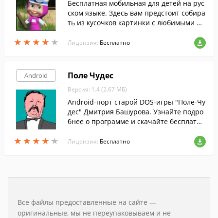
Бесплатная мобильная для детей на рус
ском языке. Здесь вам предстоит собира
ть из кусочков картинки с любимыми пе
рсонажами.
★
★
★
★
★
★
★
★
★
★
Лицензия:
Бесплатно
Поле Чудес
Android
Версия: 1.4 (2.67 МБ)
Android-порт старой DOS-игры "Поле-Чу
дес" Дмитрия Башурова. Узнайте подро
бнее о программе и скачайте бесплатн
о!
★
★
★
★
★
★
★
★
★
★
Лицензия:
Бесплатно
Все файлы предоставленные на сайте —
оригинальные, мы не переупаковываем и не