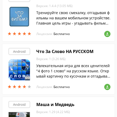
Версия: 1.4.4 (13.05 МБ)
Тренируйте свою смекалку, отгадывая ф
ильмы на вашем мобильном устройстве.
Главная цель игры - угадывать фильмы
по их кадрам.
★
★
★
★
★
★
★
★
★
★
Лицензия:
Бесплатно
Что За Слово НА РУССКОМ
Android
Версия: 1 (3.26 МБ)
Увлекательная игра для всех ценителей
"4 фото 1 слово" на русском языке. Откр
ывай картинку по кусочкам и отгадывай
слово.
★
★
★
★
★
★
★
★
★
★
Лицензия:
Бесплатно
Маша и Медведь
Android
Версия: 1.29 (4.22 МБ)