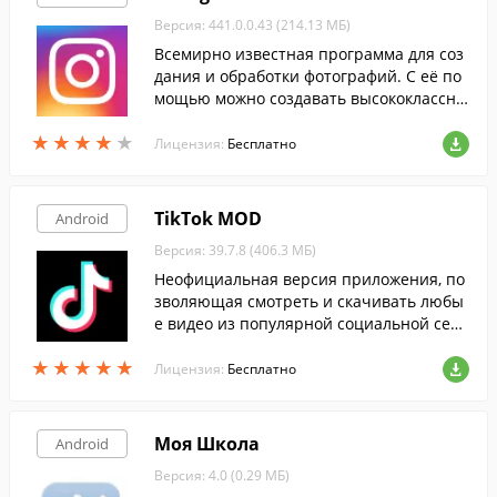
Версия: 441.0.0.43 (214.13 МБ)
Всемирно известная программа для соз
дания и обработки фотографий. С её по
мощью можно создавать высококлассны
е снимки и накладывать на них огромно
★
★
★
★
★
★
★
★
★
★
е количество бесплатных фильтров и эф
Лицензия:
Бесплатно
фектов.
TikTok MOD
Android
Версия: 39.7.8 (406.3 МБ)
Неофициальная версия приложения, по
зволяющая смотреть и скачивать любы
е видео из популярной социальной сет
и, совершенно бесплатно и без реклам
★
★
★
★
★
★
★
★
★
★
ы.
Лицензия:
Бесплатно
Моя Школа
Android
Версия: 4.0 (0.29 МБ)