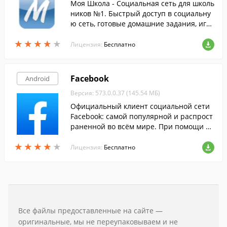
Моя Школа - Социальная сеть для школь
ников №1. Быстрый доступ в социальну
ю сеть, готовые домашние задания, игр
ы, конкурсы, онлайн консультации учит
★
★
★
★
★
★
★
★
★
★
елей.
Лицензия:
Бесплатно
Facebook
Android
Версия: 573.0.0.37 (145.54 МБ)
Официальный клиент социальной сети
Facebook: самой популярной и распрост
раненной во всём мире. При помощи да
нной программы, оставаться с друзьями
★
★
★
★
★
★
★
★
★
★
станет гораздо проще.
Лицензия:
Бесплатно
Все файлы предоставленные на сайте —
оригинальные, мы не переупаковываем и не