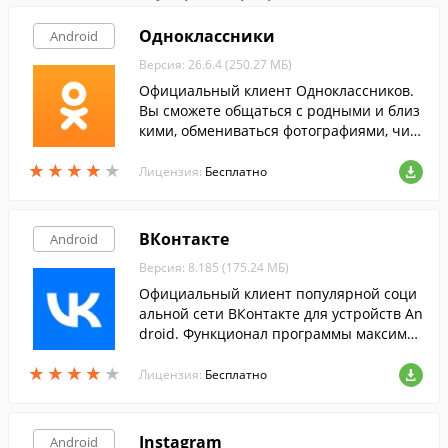
Одноклассники
Android
Версия: 26.6.4 (250.27 МБ)
Официальный клиент Одноклассников.
Вы сможете общаться с родными и близ
кими, обмениваться фотографиями, чит
ать ленту событий на их страницах, осу
★
★
★
★
★
★
★
★
★
★
ществлять бесплатные звонки через ин
Лицензия:
Бесплатно
тернет.
ВКонтакте
Android
Версия: 8.185 (175.24 МБ)
Официальный клиент популярной соци
альной сети ВКонтакте для устройств An
droid. Функционал программы максимал
ьно приближен к возможностям сайта.
★
★
★
★
★
★
★
★
★
★
Лицензия:
Бесплатно
Instagram
Android