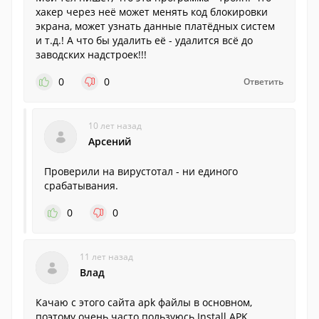
хакер через неё может менять код блокировки
экрана, может узнать данные платёдных систем
и т.д.! А что бы удалить её - удалится всё до
заводских надстроек!!!
0
0
Ответить
10 лет назад
Арсений
Проверили на вирустотал - ни единого
срабатывания.
0
0
11 лет назад
Влад
Качаю с этого сайта apk файлы в основном,
поэтому очень часто пользуюсь Install APK.