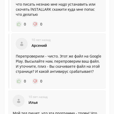
что писать незнаю мне надо устанавить или
скочять lNSTALLARK скажити куда мне попас
что делатью
0
0
10 лет назад
Арсений
Перепроверили - чисто. Этот же файл на Google
Play. Высылайте нам, перепроверим ваш файл.
И уточните, плиз - Вы скачиваете файл на этой
странице? И какой антивирус срабатывает?
0
0
10 лет назад
Илья
Мой тел пишет, что эта программа - троян! Что