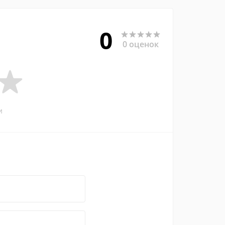
0
0 оценок
и