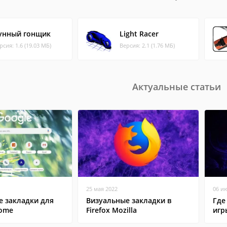
унный гонщик
Light Racer
рсия: 1.6 (19.03 МБ)
Версия: 2.1 (1.76 МБ)
Актуальные статьи
25 мая 2022
06 и
е закладки для
Визуальные закладки в
Где
rome
Firefox Mozilla
игр