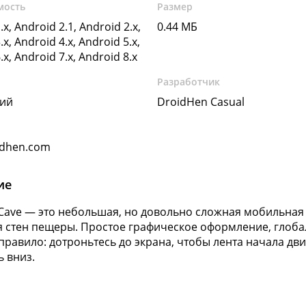
мость
Размер
.x, Android 2.1, Android 2.x,
0.44 МБ
.x, Android 4.x, Android 5.x,
.x, Android 7.x, Android 8.x
Разработчик
кий
DroidHen Casual
idhen.com
ие
 Cave — это небольшая, но довольно сложная мобильная 
я стен пещеры. Простое графическое оформление, глоба
правило: дотроньтесь до экрана, чтобы лента начала дви
ь вниз.