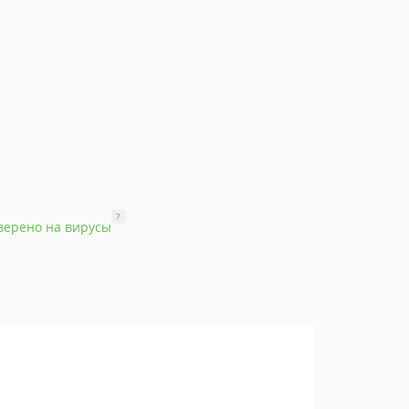
?
верено на вирусы