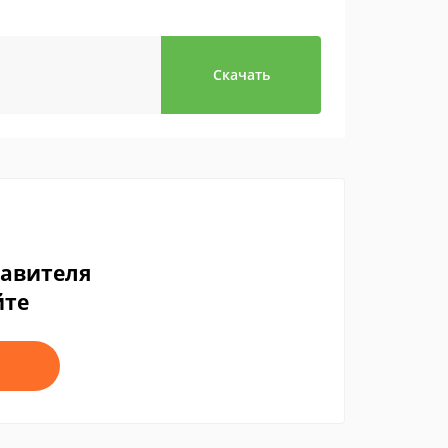
Скачать
тавителя
йте