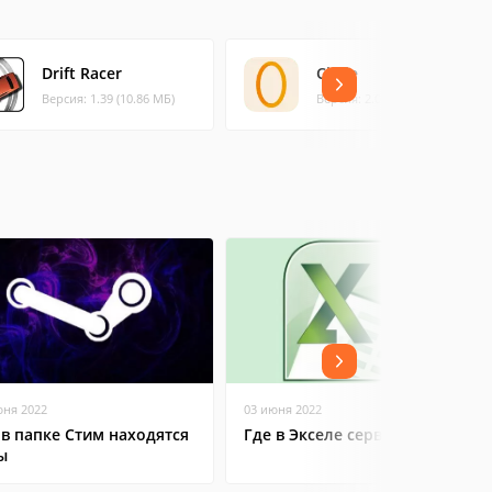
Drift Racer
Circle
Версия: 1.39 (10.86 МБ)
Версия: 2.0.3 (92.56 МБ)
юня 2022
03 июня 2022
 в папке Стим находятся
Где в Экселе сервис
ы