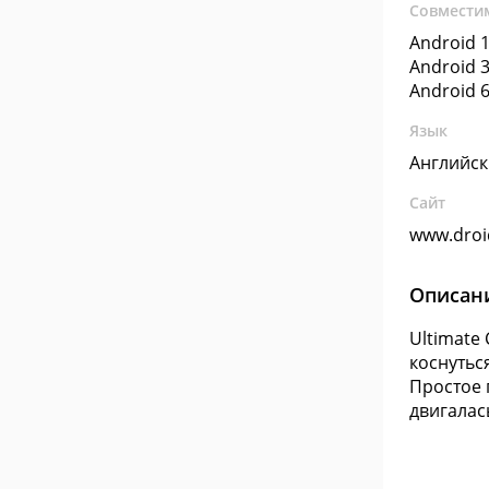
Совмести
Android 1
Android 3
Android 6
Язык
Английс
Сайт
www.dro
Описан
Ultimate
коснутьс
Простое 
двигалас