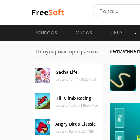
WINDOWS
MAC OS
LINUX
Популярные программы
Бесплатные 
Gacha Life
Версия: 1.1.14 (99.56 МБ)
Hill Climb Racing
Версия: 1.70.0 (148.85 МБ)
Angry Birds Classic
Версия: 8.0.3 (98.57 МБ)