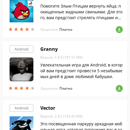
Помогите Злым Птицам вернуть яйца, п
охищенные жадными свиньями. Для это
го, вам предстоит стрелять птицами из
рогатки, уничтожая свиней.
★
★
★
★
★
★
★
★
★
★
Лицензия:
Платно
Granny
Android
Версия: 1.8.9 (187.57 МБ)
Увлекательная игра для Android, в котор
ой вам предстоит провести 5 незабывае
мых дней в доме любимой бабушки.
★
★
★
★
★
★
★
★
★
★
Лицензия:
Платно
Vector
Android
Версия: 2.9.5 (163.83 МБ)
Это посвященная паркуру аркадная моб
ильная игра, которая погружает вас в за