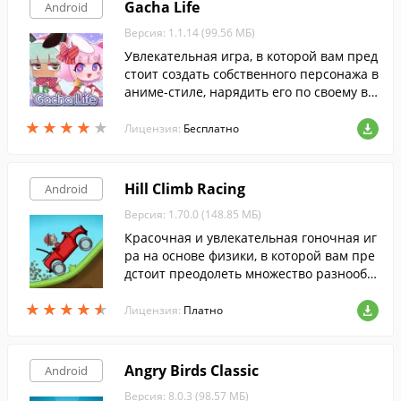
Gacha Life
Android
Версия: 1.1.14 (99.56 МБ)
Увлекательная игра, в которой вам пред
стоит создать собственного персонажа в
аниме-стиле, нарядить его по своему вк
усу и исследовать различные локации, в
★
★
★
★
★
★
★
★
★
★
заимодействуя с другими персонажами.
Лицензия:
Бесплатно
Hill Climb Racing
Android
Версия: 1.70.0 (148.85 МБ)
Красочная и увлекательная гоночная иг
ра на основе физики, в которой вам пре
дстоит преодолеть множество разнообр
азных трасс.
★
★
★
★
★
★
★
★
★
★
Лицензия:
Платно
Angry Birds Classic
Android
Версия: 8.0.3 (98.57 МБ)