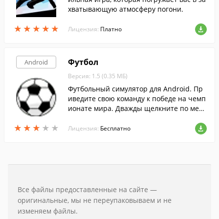
хватывающую атмосферу погони.
★
★
★
★
★
★
★
★
★
★
Лицензия:
Платно
Футбол
Android
Версия: 1.5 (0.35 МБ)
Футбольный симулятор для Android. Пр
иведите свою команду к победе на чемп
ионате мира. Дважды щелкните по мест
у, куда вы хотите направить мяч.
★
★
★
★
★
★
★
★
★
★
Лицензия:
Бесплатно
Все файлы предоставленные на сайте —
оригинальные, мы не переупаковываем и не
изменяем файлы.