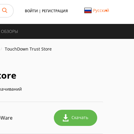
Русский
ВОЙТИ
|
РЕГИСТРАЦИЯ
И ОБЗОРЫ
TouchDown Trust Store
tore
качиваний
eWare
Скачать