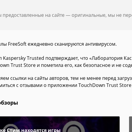
ы предоставленные на сайте — оригинальные, мы не пе
йлы FreeSoft ежедневно сканируются антивирусом.
п Kaspersky Trusted подтверждает, что «Лаборатория Ка
wn Trust Store и пометила его, как безопасное и не со
яем ссылки на сайты авторов, тем не менее перед загру
миться с отзывами о приложении TouchDown Trust Store
обзоры
пке Стим находятся игры