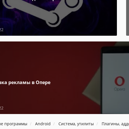
22
вка рекламы в Опере
22
ые программы
Android
Система, утилиты
Плагины, ад