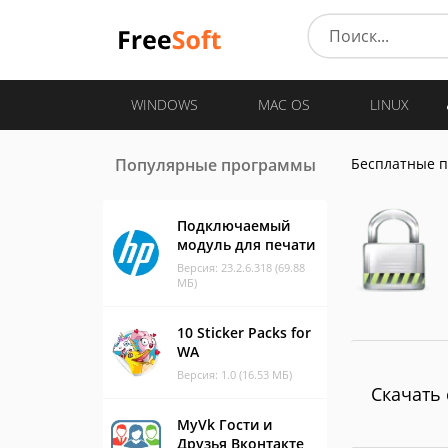
WINDOWS
MAC OS
LINUX
Популярные программы
Бесплатные 
Подключаемый
модуль для печати
Версия: 23.2.6.318 (69.88
МБ)
10 Sticker Packs for
WA
Версия: 1.0 (16.53 МБ)
Скачать 
MyVk Гости и
Друзья Вконтакте