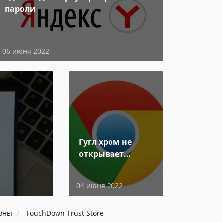
пароли
06 июня 2022
Гугл хром не
открывает
страницы
04 июня 2022
доны
TouchDown Trust Store