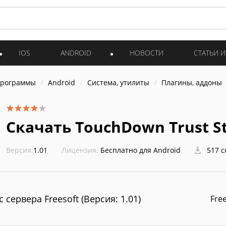
IOS
ANDROID
НОВОСТИ
СТАТЬИ 
программы
Android
Система, утилиты
Плагины, аддоны
Скачать TouchDown Trust S
Версия:
1.01
Лицензия:
Бесплатно для Android
517 с
с сервера Freesoft (Версия: 1.01)
Fre