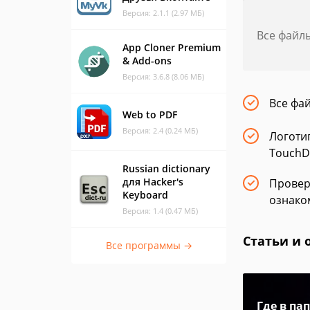
Версия: 2.1.1 (2.97 МБ)
Все файл
App Cloner Premium
& Add-ons
Версия: 3.6.8 (8.06 МБ)
Все фа
Web to PDF
Версия: 2.4 (0.24 МБ)
Логоти
TouchDo
Russian dictionary
для Hacker's
Провер
Keyboard
ознако
Версия: 1.4 (0.47 МБ)
Статьи и 
Все программы →
Где в па